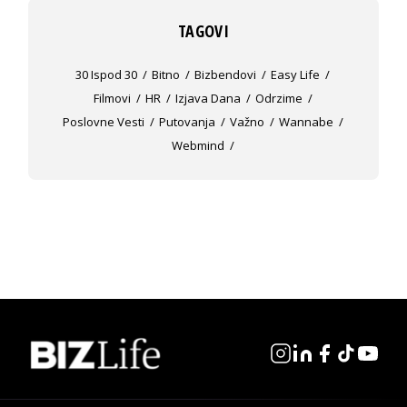
TAGOVI
30 Ispod 30
Bitno
Bizbendovi
Easy Life
Filmovi
HR
Izjava Dana
Odrzime
Poslovne Vesti
Putovanja
Važno
Wannabe
Webmind