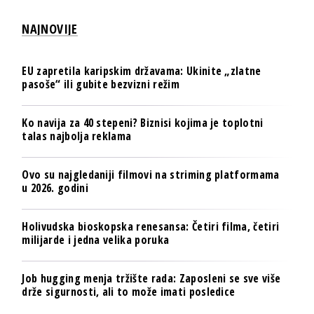
NAJNOVIJE
EU zapretila karipskim državama: Ukinite „zlatne
pasoše“ ili gubite bezvizni režim
Ko navija za 40 stepeni? Biznisi kojima je toplotni
talas najbolja reklama
Ovo su najgledaniji filmovi na striming platformama
u 2026. godini
Holivudska bioskopska renesansa: Četiri filma, četiri
milijarde i jedna velika poruka
Job hugging menja tržište rada: Zaposleni se sve više
drže sigurnosti, ali to može imati posledice