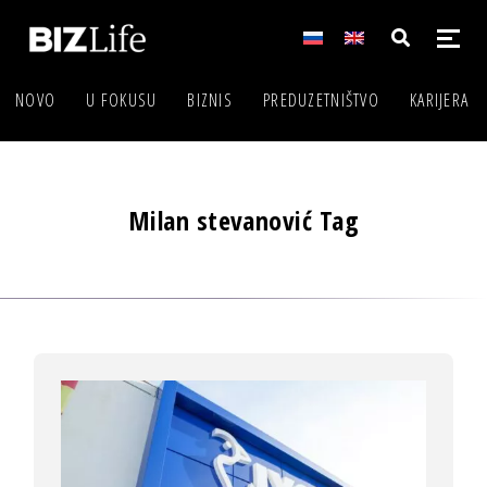
NOVO
U FOKUSU
BIZNIS
PREDUZETNIŠTVO
KARIJERA
Milan stevanović Tag