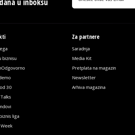
 dana u inboksu
kti
Za partnere
lega
Saradnja
 biznisu
Media Kit
jnOdgovorno
Pretplata na magazin
edemo
Newsletter
pod 30
Arhiva magazina
 Talks
ndovi
znis liga
e Week