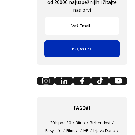
od 20000 najuspešnijih i čitajte
nas prvi
PRIJAVI SE
TAGOVI
30 Ispod 30
Bitno
Bizbendovi
Easy Life
Filmovi
HR
Izjava Dana