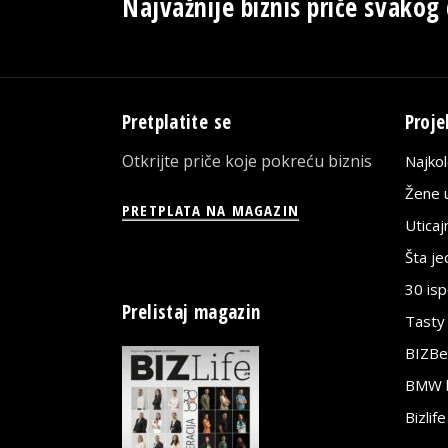
Najvažnije biznis priče svakog
Pretplatite se
Proje
Otkrijte priče koje pokreću biznis
Najko
Žene u
PRETPLATA NA MAGAZIN
Utica
Šta j
30 is
Prelistaj magazin
Tasty
BIZBe
BMW bi
Bizlif