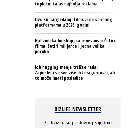
toplotni talas najbolja reklama
Ovo su najgledaniji filmovi na striming
platformama u 2026. godini
Holivudska bioskopska renesansa: Četiri
filma, četiri milijarde i jedna velika
poruka
Job hugging menja tržište rada:
Zaposleni se sve više drže sigurnosti, ali
to može imati posledice
BIZLIFE NEWSLETTER
Pridružite se poslovnoj zajednici