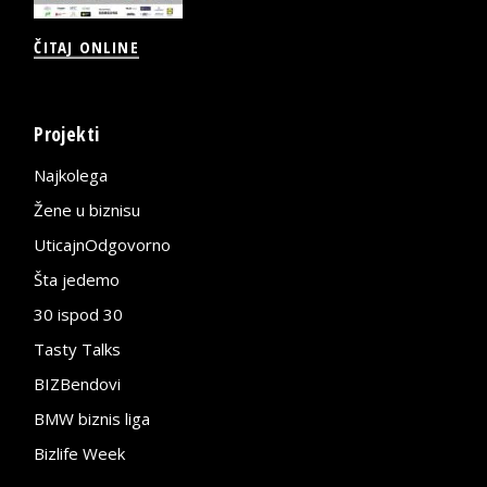
ČITAJ ONLINE
Projekti
Najkolega
Žene u biznisu
UticajnOdgovorno
Šta jedemo
30 ispod 30
Tasty Talks
BIZBendovi
BMW biznis liga
Bizlife Week