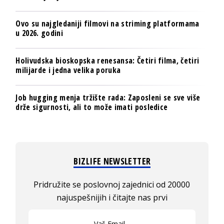
Ovo su najgledaniji filmovi na striming platformama
u 2026. godini
Holivudska bioskopska renesansa: Četiri filma, četiri
milijarde i jedna velika poruka
Job hugging menja tržište rada: Zaposleni se sve više
drže sigurnosti, ali to može imati posledice
BIZLIFE NEWSLETTER
Pridružite se poslovnoj zajednici od 20000
najuspešnijih i čitajte nas prvi