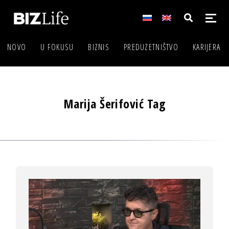
NOVO
U FOKUSU
BIZNIS
PREDUZETNIŠTVO
KARIJERA
Marija Šerifović Tag