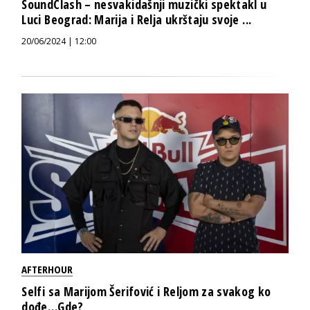
SoundClash – nesvakidašnji muzički spektakl u
Luci Beograd: Marija i Relja ukrštaju svoje ...
20/06/2024 | 12:00
AFTERHOUR
Selfi sa Marijom Šerifović i Reljom za svakog ko
dođe…Gde?