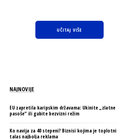
UČITAJ VIŠE
NAJNOVIJE
EU zapretila karipskim državama: Ukinite „zlatne
pasoše“ ili gubite bezvizni režim
Ko navija za 40 stepeni? Biznisi kojima je toplotni
talas najbolja reklama