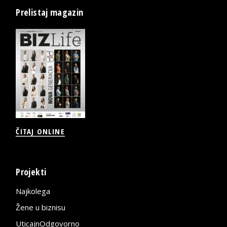
Prelistaj magazin
ČITAJ ONLINE
Projekti
Najkolega
Žene u biznisu
UticajnOdgovorno