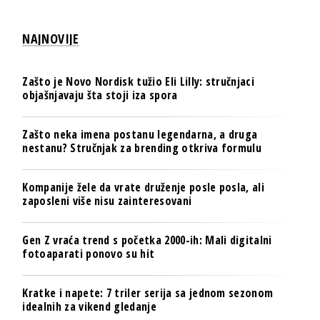
NAJNOVIJE
Zašto je Novo Nordisk tužio Eli Lilly: stručnjaci
objašnjavaju šta stoji iza spora
Zašto neka imena postanu legendarna, a druga
nestanu? Stručnjak za brending otkriva formulu
Kompanije žele da vrate druženje posle posla, ali
zaposleni više nisu zainteresovani
Gen Z vraća trend s početka 2000-ih: Mali digitalni
fotoaparati ponovo su hit
Kratke i napete: 7 triler serija sa jednom sezonom
idealnih za vikend gledanje