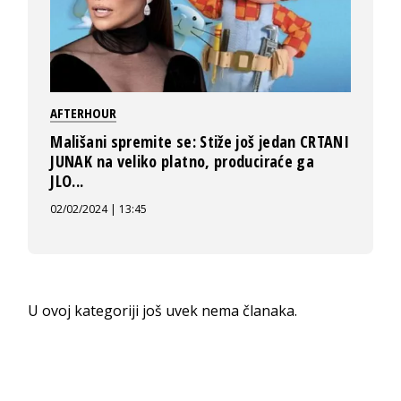
AFTERHOUR
Mališani spremite se: Stiže još jedan CRTANI
JUNAK na veliko platno, produciraće ga
JLO...
02/02/2024 | 13:45
U ovoj kategoriji još uvek nema članaka.