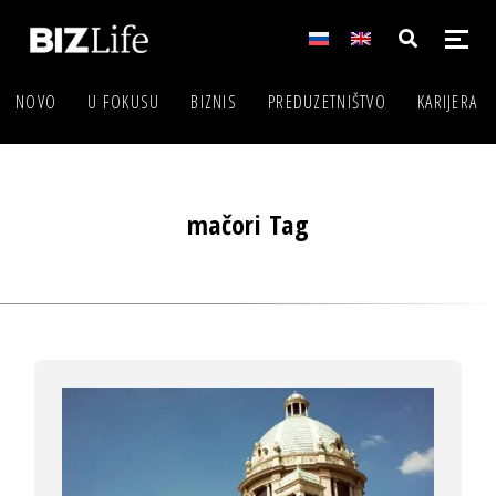
NOVO
U FOKUSU
BIZNIS
PREDUZETNIŠTVO
KARIJERA
mačori Tag