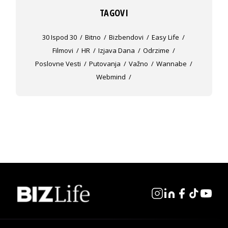
TAGOVI
30 Ispod 30
Bitno
Bizbendovi
Easy Life
Filmovi
HR
Izjava Dana
Odrzime
Poslovne Vesti
Putovanja
Važno
Wannabe
Webmind