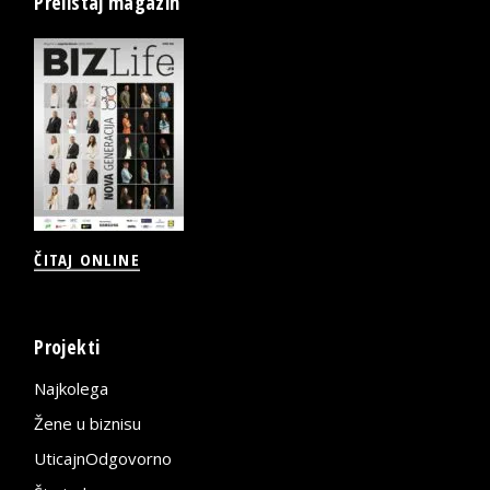
Prelistaj magazin
ČITAJ ONLINE
Projekti
Najkolega
Žene u biznisu
UticajnOdgovorno