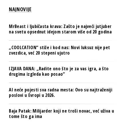
NAJNOVIJE
MrBeast i ljubičasta krava: Zašto je najveći jutjuber
na svetu opsednut idejom starom više od 20 godina
„COOLCATION“ stiže i kod nas: Novi luksuz nije pet
zvezdica, već 20 stepeni ujutro
IZJAVA DANA: „Radite ono što je za vas igra, a što
drugima izgleda kao posao“
AI neće pojesti sva radna mesta: Ovo su najtraženiji
poslovi u Evropi u 2026.
Baja Patak: Milijarder koji ne troši novac, već uživa u
tome što ga ima