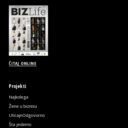
ČITAJ ONLINE
Projekti
Najkolega
Žene u biznisu
UticajnOdgovorno
Šta jedemo