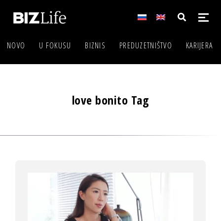
NOVO
U FOKUSU
BIZNIS
PREDUZETNIŠTVO
KARIJERA
love bonito Tag