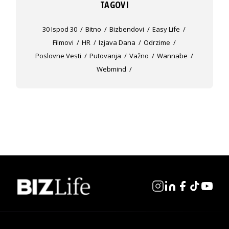
TAGOVI
30 Ispod 30
Bitno
Bizbendovi
Easy Life
Filmovi
HR
Izjava Dana
Odrzime
Poslovne Vesti
Putovanja
Važno
Wannabe
Webmind