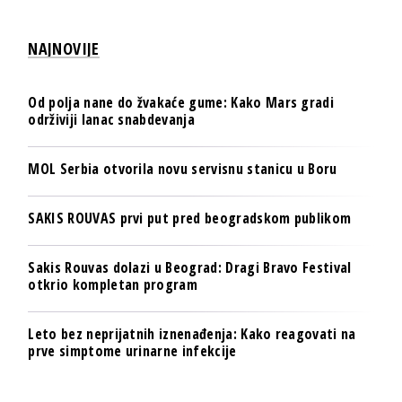
NAJNOVIJE
Od polja nane do žvakaće gume: Kako Mars gradi
održiviji lanac snabdevanja
MOL Serbia otvorila novu servisnu stanicu u Boru
SAKIS ROUVAS prvi put pred beogradskom publikom
Sakis Rouvas dolazi u Beograd: Dragi Bravo Festival
otkrio kompletan program
Leto bez neprijatnih iznenađenja: Kako reagovati na
prve simptome urinarne infekcije