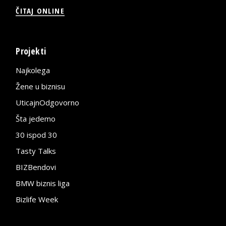
ČITAJ ONLINE
Projekti
Najkolega
Žene u biznisu
UticajnOdgovorno
Šta jedemo
30 ispod 30
Tasty Talks
BIZBendovi
BMW biznis liga
Bizlife Week