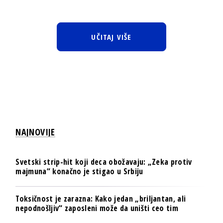
UČITAJ VIŠE
NAJNOVIJE
Svetski strip-hit koji deca obožavaju: „Zeka protiv
majmuna“ konačno je stigao u Srbiju
Toksičnost je zarazna: Kako jedan „briljantan, ali
nepodnošljiv“ zaposleni može da uništi ceo tim