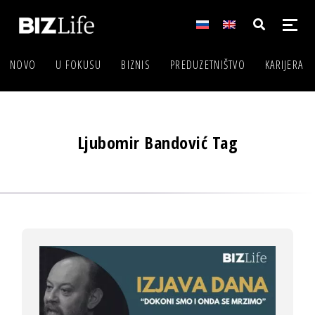
NOVO
U FOKUSU
BIZNIS
PREDUZETNIŠTVO
KARIJERA
Ljubomir Bandović Tag