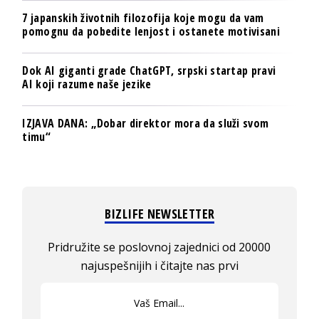
7 japanskih životnih filozofija koje mogu da vam
pomognu da pobedite lenjost i ostanete motivisani
Dok AI giganti grade ChatGPT, srpski startap pravi
AI koji razume naše jezike
IZJAVA DANA: „Dobar direktor mora da služi svom
timu“
BIZLIFE NEWSLETTER
Pridružite se poslovnoj zajednici od 20000
najuspešnijih i čitajte nas prvi