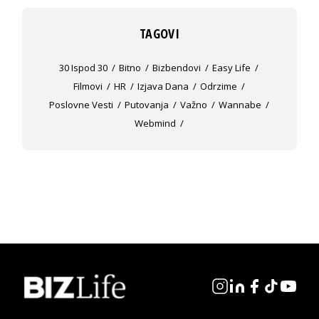
TAGOVI
30 Ispod 30
Bitno
Bizbendovi
Easy Life
Filmovi
HR
Izjava Dana
Odrzime
Poslovne Vesti
Putovanja
Važno
Wannabe
Webmind