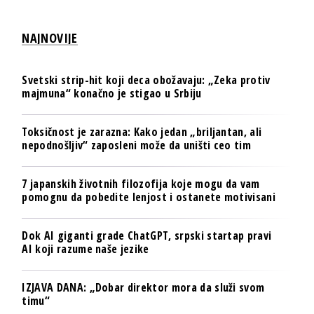
NAJNOVIJE
Svetski strip-hit koji deca obožavaju: „Zeka protiv
majmuna“ konačno je stigao u Srbiju
Toksičnost je zarazna: Kako jedan „briljantan, ali
nepodnošljiv“ zaposleni može da uništi ceo tim
7 japanskih životnih filozofija koje mogu da vam
pomognu da pobedite lenjost i ostanete motivisani
Dok AI giganti grade ChatGPT, srpski startap pravi
AI koji razume naše jezike
IZJAVA DANA: „Dobar direktor mora da služi svom
timu“