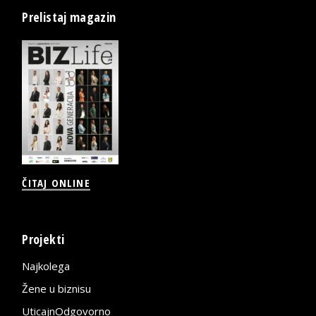
Prelistaj magazin
ČITAJ ONLINE
Projekti
Najkolega
Žene u biznisu
UticajnOdgovorno