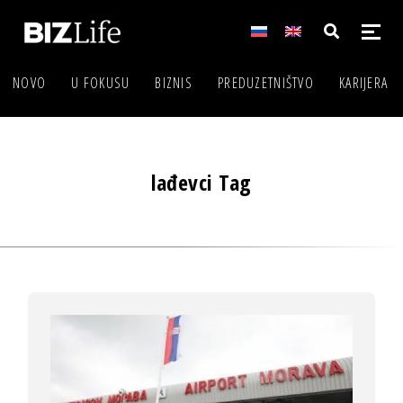
NOVO
U FOKUSU
BIZNIS
PREDUZETNIŠTVO
KARIJERA
lađevci Tag