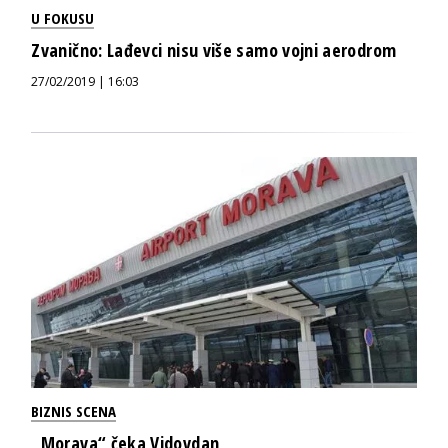
U FOKUSU
Zvanično: Lađevci nisu više samo vojni aerodrom
27/02/2019 | 16:03
BIZNIS SCENA
„Morava“ čeka Vidovdan