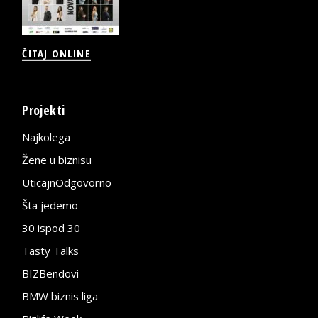
ČITAJ ONLINE
Projekti
Najkolega
Žene u biznisu
UticajnOdgovorno
Šta jedemo
30 ispod 30
Tasty Talks
BIZBendovi
BMW biznis liga