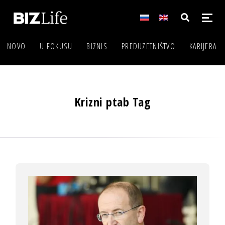
NOVO
U FOKUSU
BIZNIS
PREDUZETNIŠTVO
KARIJERA
Krizni ptab Tag