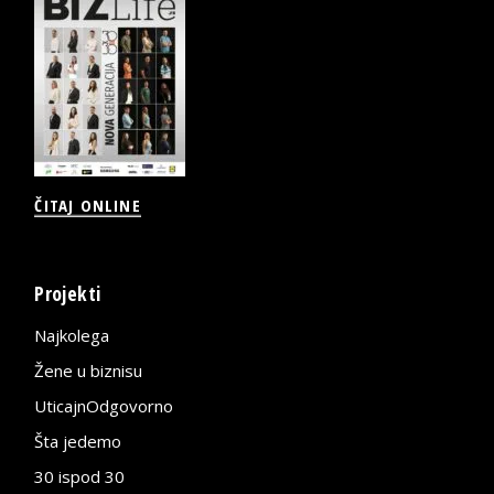
ČITAJ ONLINE
Projekti
Najkolega
Žene u biznisu
UticajnOdgovorno
Šta jedemo
30 ispod 30