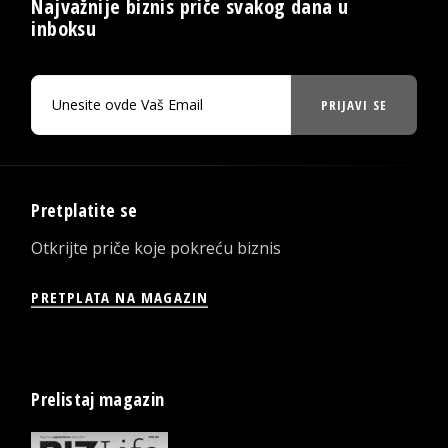
Najvažnije biznis priče svakog dana u
inboksu
PRIJAVI SE
Pretplatite se
Otkrijte priče koje pokreću biznis
PRETPLATA NA MAGAZIN
Prelistaj magazin