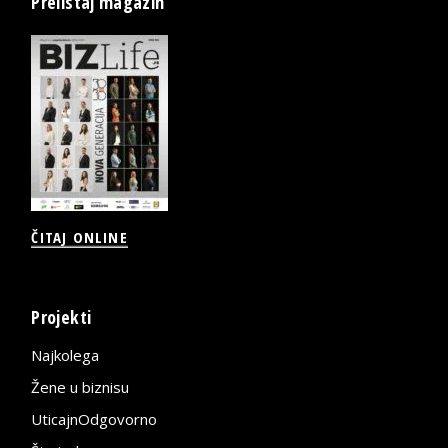
Prelistaj magazin
ČITAJ ONLINE
Projekti
Najkolega
Žene u biznisu
UticajnOdgovorno