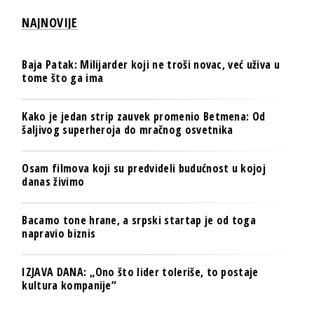
NAJNOVIJE
Baja Patak: Milijarder koji ne troši novac, već uživa u
tome što ga ima
Kako je jedan strip zauvek promenio Betmena: Od
šaljivog superheroja do mračnog osvetnika
Osam filmova koji su predvideli budućnost u kojoj
danas živimo
Bacamo tone hrane, a srpski startap je od toga
napravio biznis
IZJAVA DANA: „Ono što lider toleriše, to postaje
kultura kompanije“