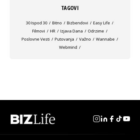
TAGOVI
30 Ispod 30
Bitno
Bizbendovi
Easy Life
Filmovi
HR
Izjava Dana
Odrzime
Poslovne Vesti
Putovanja
Važno
Wannabe
Webmind