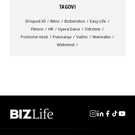
TAGOVI
30 Ispod 30
Bitno
Bizbendovi
Easy Life
Filmovi
HR
Izjava Dana
Odrzime
Poslovne Vesti
Putovanja
Važno
Wannabe
Webmind