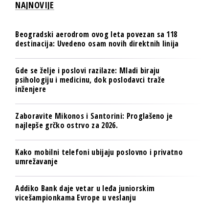
NAJNOVIJE
Beogradski aerodrom ovog leta povezan sa 118
destinacija: Uvedeno osam novih direktnih linija
Gde se želje i poslovi razilaze: Mladi biraju
psihologiju i medicinu, dok poslodavci traže
inženjere
Zaboravite Mikonos i Santorini: Proglašeno je
najlepše grčko ostrvo za 2026.
Kako mobilni telefoni ubijaju poslovno i privatno
umrežavanje
Addiko Bank daje vetar u leđa juniorskim
vicešampionkama Evrope u veslanju