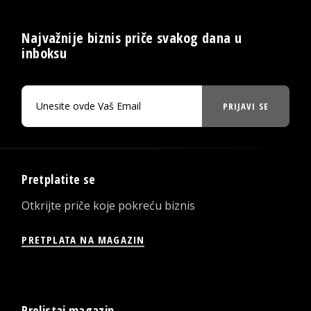
Najvažnije biznis priče svakog dana u
inboksu
PRIJAVI SE
Pretplatite se
Otkrijte priče koje pokreću biznis
PRETPLATA NA MAGAZIN
Prelistaj magazin