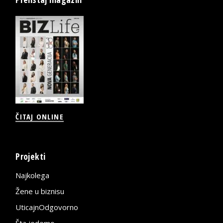
ČITAJ ONLINE
Projekti
Najkolega
Žene u biznisu
UticajnOdgovorno
Šta jedemo