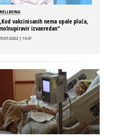
WELLBEING
„Kod vakcinisanih nema upale pluća,
molnupiravir izvanredan“
25/01/2022 | 10:47