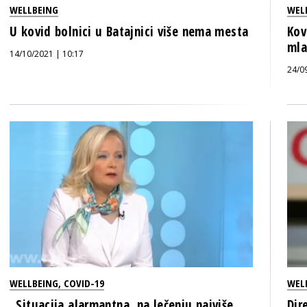
WELLBEING
WEL
U kovid bolnici u Batajnici više nema mesta
Kov
mla
14/10/2021 | 10:17
24/0
WELLBEING
,
COVID-19
WEL
„Situacija alarmantna, na lečenju najviše
Dir