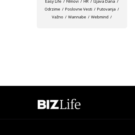
Easy Life
Filmovi
HR
Izjava Dana
Odrzime
Poslovne Vesti
Putovanja
Važno
Wannabe
Webmind