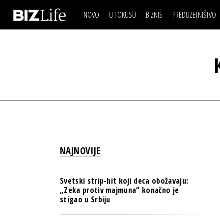
NOVO
U FOKUSU
BIZNIS
PREDUZETNIŠTVO
IZJAVA DANA
BIZNIS SCENA
VIDEO
REAL ESTATE
IZJAVA DANA
BIZNIS SCENA
BREND I KOMUNIKACI
VIDEO
REAL ESTATE
ESG & ENERGY
BREND I KOMUNIKACI
BANKE
ESG & ENERGY
OSIGURANJE
BANKE
TECH I AI
OSIGURANJE
BIZNIS & SPORT
NAJNOVIJE
TECH I AI
PULS REGIONA
BIZNIS & SPORT
NOVO NA RAFU
Svetski strip-hit koji deca obožavaju:
PULS REGIONA
„Zeka protiv majmuna“ konačno je
stigao u Srbiju
NOVO NA RAFU