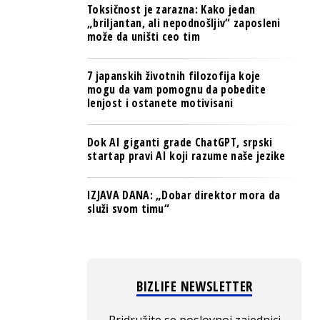
Toksičnost je zarazna: Kako jedan
„briljantan, ali nepodnošljiv“ zaposleni
može da uništi ceo tim
7 japanskih životnih filozofija koje
mogu da vam pomognu da pobedite
lenjost i ostanete motivisani
Dok AI giganti grade ChatGPT, srpski
startap pravi AI koji razume naše jezike
IZJAVA DANA: „Dobar direktor mora da
služi svom timu“
BIZLIFE NEWSLETTER