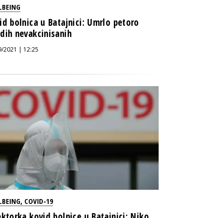
LBEING
id bolnica u Batajnici: Umrlo petoro
dih nevakcinisanih
9/2021 | 12:25
LBEING
,
COVID-19
ektorka kovid bolnice u Batajnici: Niko