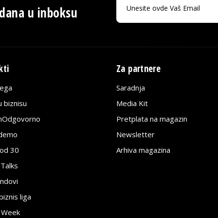
 dana u inboksu
kti
Za partnere
lega
Saradnja
 biznisu
Media Kit
jnOdgovorno
Pretplata na magazin
edemo
Newsletter
pod 30
Arhiva magazina
 Talks
ndovi
znis liga
e Week