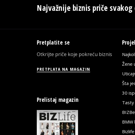
Najvažnije biznis priče svakog
Pretplatite se
Proje
Otkrijte priče koje pokreću biznis
Najko
Žene u
PRETPLATA NA MAGAZIN
Utica
Šta j
30 is
Prelistaj magazin
Tasty
BIZBe
BMW bi
Bizlif