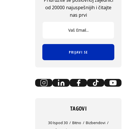
Pridružite se poslovnoj zajednici
od 20000 najuspešnijih i čitajte
nas prvi
PRIJAVI SE
TAGOVI
30 Ispod 30
Bitno
Bizbendovi