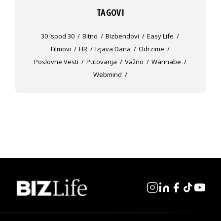
TAGOVI
30 Ispod 30
Bitno
Bizbendovi
Easy Life
Filmovi
HR
Izjava Dana
Odrzime
Poslovne Vesti
Putovanja
Važno
Wannabe
Webmind