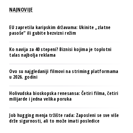
NAJNOVIJE
EU zapretila karipskim državama: Ukinite „zlatne
pasoše“ ili gubite bezvizni režim
Ko navija za 40 stepeni? Biznisi kojima je toplotni
talas najbolja reklama
Ovo su najgledaniji filmovi na striming platformama
u 2026. godini
Holivudska bioskopska renesansa: Četiri filma, četiri
milijarde i jedna velika poruka
Job hugging menja tržište rada: Zaposleni se sve više
drže sigurnosti, ali to može imati posledice