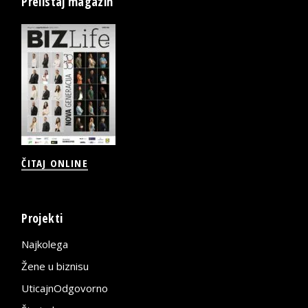
Prelistaj magazin
ČITAJ ONLINE
Projekti
Najkolega
Žene u biznisu
UticajnOdgovorno