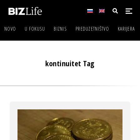
NOVO
U FOKUSU
BIZNIS
PREDUZETNIŠTVO
KARIJERA
kontinuitet Tag