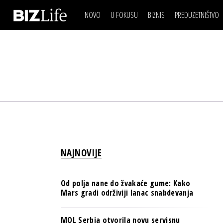
NOVO
U FOKUSU
BIZNIS
PREDUZETNIŠTVO
IZJAVA DANA
BIZNIS SCENA
VIDEO
REAL ESTATE
IZJAVA DANA
BIZNIS SCENA
BREND I KOMUNIKACI
VIDEO
REAL ESTATE
ESG & ENERGY
BREND I KOMUNIKACI
BANKE
ESG & ENERGY
OSIGURANJE
BANKE
TECH I AI
OSIGURANJE
BIZNIS & SPORT
NAJNOVIJE
TECH I AI
PULS REGIONA
BIZNIS & SPORT
NOVO NA RAFU
Od polja nane do žvakaće gume: Kako
PULS REGIONA
Mars gradi održiviji lanac snabdevanja
NOVO NA RAFU
MOL Serbia otvorila novu servisnu