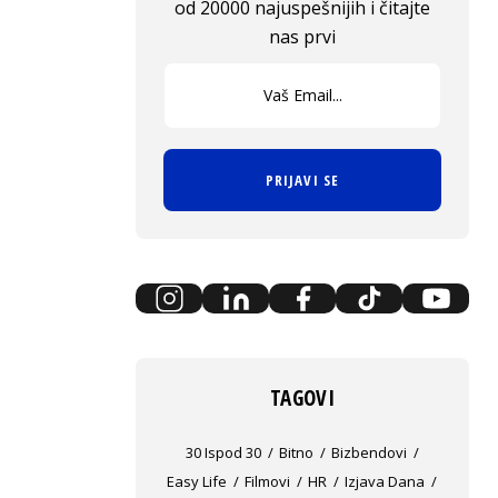
od 20000 najuspešnijih i čitajte
nas prvi
PRIJAVI SE
TAGOVI
30 Ispod 30
Bitno
Bizbendovi
Easy Life
Filmovi
HR
Izjava Dana