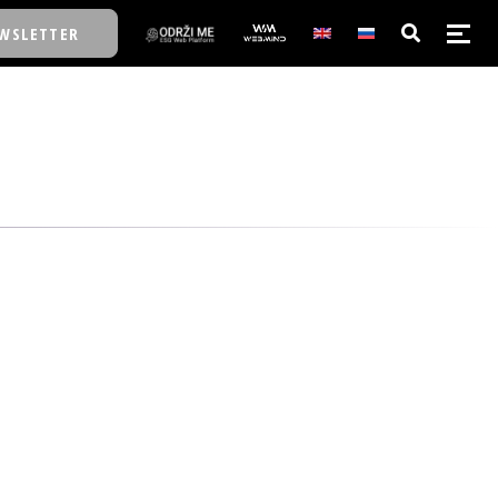
WSLETTER
E/SCHOOL
E/SCHOOL
A
A