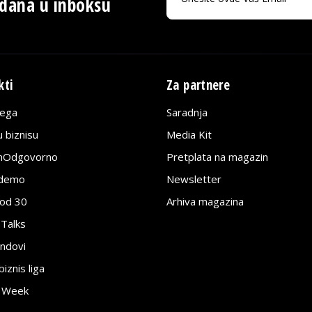
 dana u inboksu
kti
Za partnere
lega
Saradnja
 biznisu
Media Kit
jnOdgovorno
Pretplata na magazin
edemo
Newsletter
pod 30
Arhiva magazina
 Talks
ndovi
znis liga
e Week