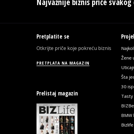
Najvažnije biznis priče svakog
Pretplatite se
Proje
Otkrijte priče koje pokreću biznis
Najko
Žene u
PRETPLATA NA MAGAZIN
Utica
Šta j
30 is
Prelistaj magazin
Tasty
BIZBe
BMW bi
Bizlif