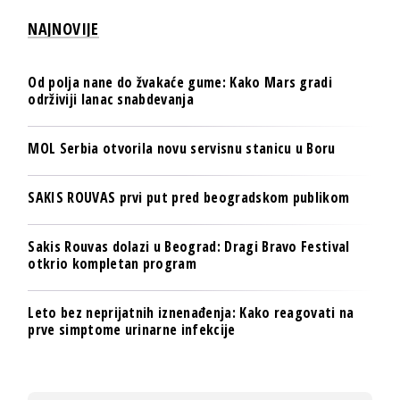
NAJNOVIJE
Od polja nane do žvakaće gume: Kako Mars gradi
održiviji lanac snabdevanja
MOL Serbia otvorila novu servisnu stanicu u Boru
SAKIS ROUVAS prvi put pred beogradskom publikom
Sakis Rouvas dolazi u Beograd: Dragi Bravo Festival
otkrio kompletan program
Leto bez neprijatnih iznenađenja: Kako reagovati na
prve simptome urinarne infekcije