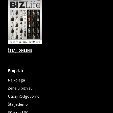
ČITAJ ONLINE
Projekti
Najkolega
Žene u biznisu
UticajnOdgovorno
Šta jedemo
30 ispod 30