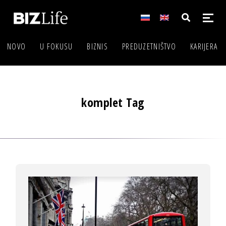
NOVO
U FOKUSU
BIZNIS
PREDUZETNIŠTVO
KARIJERA
komplet Tag