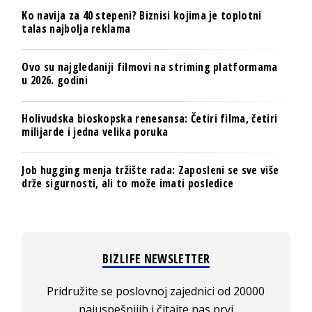
Ko navija za 40 stepeni? Biznisi kojima je toplotni
talas najbolja reklama
Ovo su najgledaniji filmovi na striming platformama
u 2026. godini
Holivudska bioskopska renesansa: Četiri filma, četiri
milijarde i jedna velika poruka
Job hugging menja tržište rada: Zaposleni se sve više
drže sigurnosti, ali to može imati posledice
BIZLIFE NEWSLETTER
Pridružite se poslovnoj zajednici od 20000
najuspešnijih i čitajte nas prvi