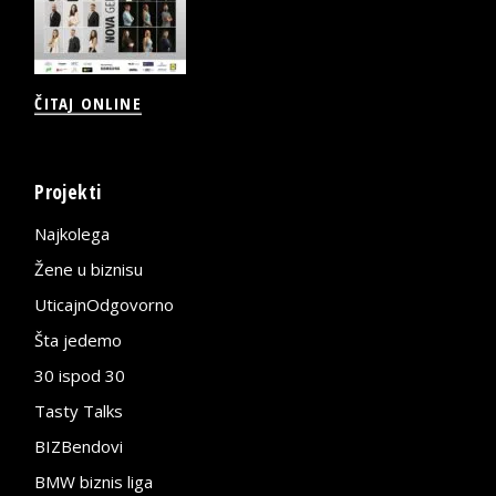
ČITAJ ONLINE
Projekti
Najkolega
Žene u biznisu
UticajnOdgovorno
Šta jedemo
30 ispod 30
Tasty Talks
BIZBendovi
BMW biznis liga