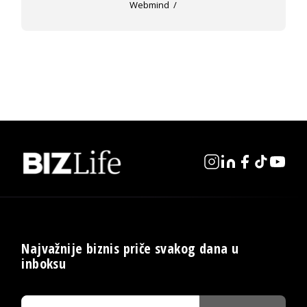
Webmind
Najvažnije biznis priče svakog dana u
inboksu