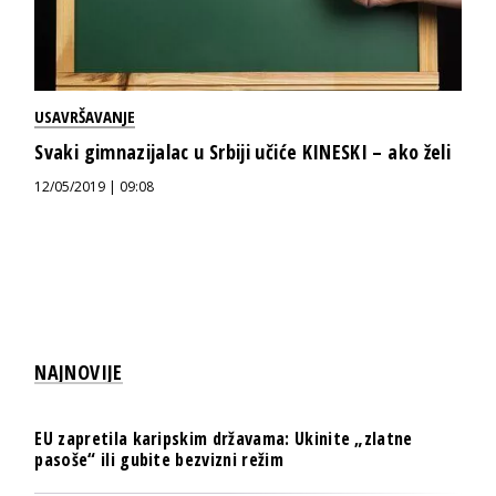
USAVRŠAVANJE
Svaki gimnazijalac u Srbiji učiće KINESKI – ako želi
12/05/2019 | 09:08
NAJNOVIJE
EU zapretila karipskim državama: Ukinite „zlatne
pasoše“ ili gubite bezvizni režim