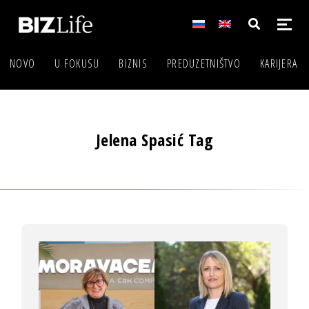
NOVO
U FOKUSU
BIZNIS
PREDUZETNIŠTVO
KARIJERA
Jelena Spasić Tag