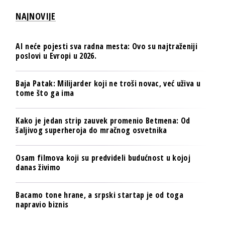
NAJNOVIJE
AI neće pojesti sva radna mesta: Ovo su najtraženiji
poslovi u Evropi u 2026.
Baja Patak: Milijarder koji ne troši novac, već uživa u
tome što ga ima
Kako je jedan strip zauvek promenio Betmena: Od
šaljivog superheroja do mračnog osvetnika
Osam filmova koji su predvideli budućnost u kojoj
danas živimo
Bacamo tone hrane, a srpski startap je od toga
napravio biznis