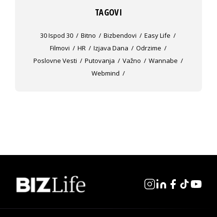
TAGOVI
30 Ispod 30
Bitno
Bizbendovi
Easy Life
Filmovi
HR
Izjava Dana
Odrzime
Poslovne Vesti
Putovanja
Važno
Wannabe
Webmind