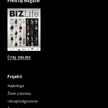
Prelistaj magazin
ČITAJ ONLINE
Projekti
Najkolega
Žene u biznisu
UticajnOdgovorno