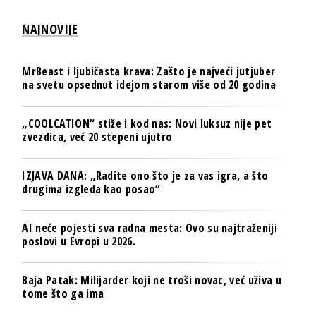
NAJNOVIJE
MrBeast i ljubičasta krava: Zašto je najveći jutjuber
na svetu opsednut idejom starom više od 20 godina
„COOLCATION“ stiže i kod nas: Novi luksuz nije pet
zvezdica, već 20 stepeni ujutro
IZJAVA DANA: „Radite ono što je za vas igra, a što
drugima izgleda kao posao“
AI neće pojesti sva radna mesta: Ovo su najtraženiji
poslovi u Evropi u 2026.
Baja Patak: Milijarder koji ne troši novac, već uživa u
tome što ga ima