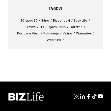
TAGOVI
30 Ispod 30
Bitno
Bizbendovi
Easy Life
Filmovi
HR
Izjava Dana
Odrzime
Poslovne Vesti
Putovanja
Važno
Wannabe
Webmind