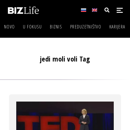
NOVO
U FOKUSU
BIZNIS
PREDUZETNIŠTVO
KARIJERA
jedi moli voli Tag