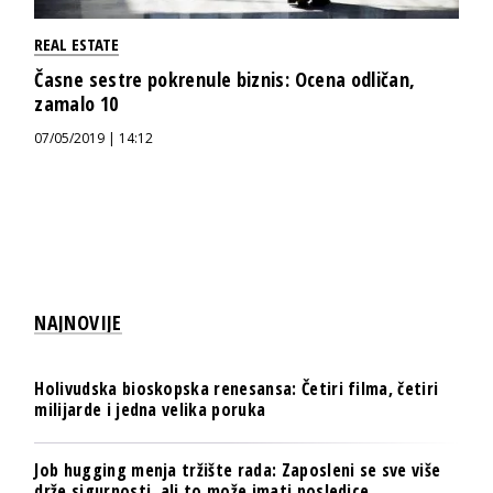
REAL ESTATE
Časne sestre pokrenule biznis: Ocena odličan,
zamalo 10
07/05/2019 | 14:12
NAJNOVIJE
Holivudska bioskopska renesansa: Četiri filma, četiri
milijarde i jedna velika poruka
Job hugging menja tržište rada: Zaposleni se sve više
drže sigurnosti, ali to može imati posledice