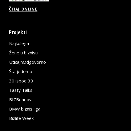
ČITAJ ONLINE
Projekti
Najkolega
Žene u biznisu
UticajnOdgovorno
Šta jedemo
30 ispod 30
Tasty Talks
BIZBendovi
BMW biznis liga
Bizlife Week