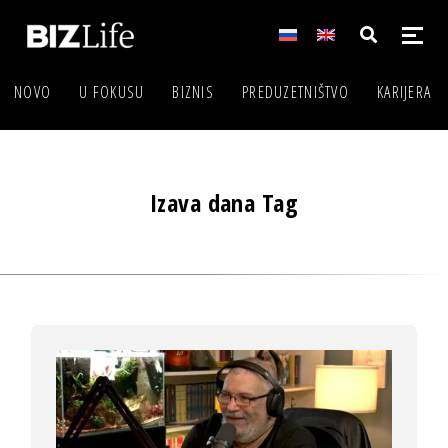
NOVO
U FOKUSU
BIZNIS
PREDUZETNIŠTVO
KARIJERA
Izava dana Tag