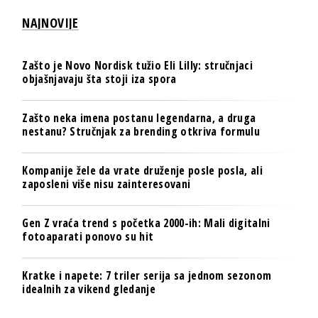
NAJNOVIJE
Zašto je Novo Nordisk tužio Eli Lilly: stručnjaci
objašnjavaju šta stoji iza spora
Zašto neka imena postanu legendarna, a druga
nestanu? Stručnjak za brending otkriva formulu
Kompanije žele da vrate druženje posle posla, ali
zaposleni više nisu zainteresovani
Gen Z vraća trend s početka 2000-ih: Mali digitalni
fotoaparati ponovo su hit
Kratke i napete: 7 triler serija sa jednom sezonom
idealnih za vikend gledanje