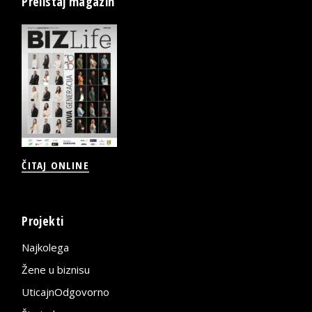
Prelistaj magazin
ČITAJ ONLINE
Projekti
Najkolega
Žene u biznisu
UticajnOdgovorno