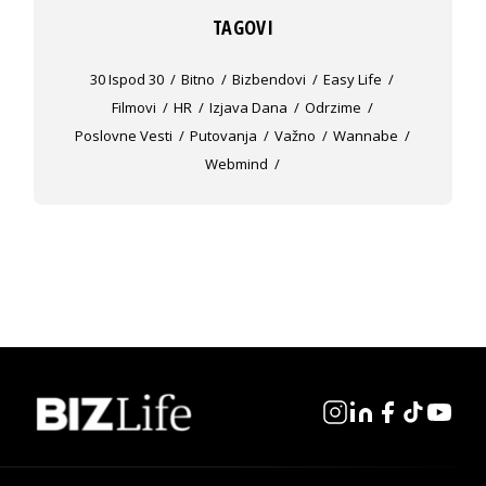
TAGOVI
30 Ispod 30
Bitno
Bizbendovi
Easy Life
Filmovi
HR
Izjava Dana
Odrzime
Poslovne Vesti
Putovanja
Važno
Wannabe
Webmind