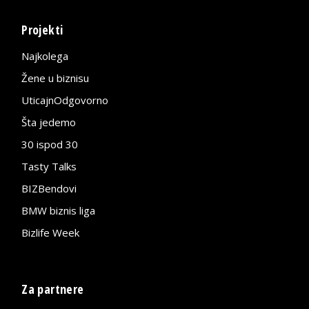
Projekti
Najkolega
Žene u biznisu
UticajnOdgovorno
Šta jedemo
30 ispod 30
Tasty Talks
BIZBendovi
BMW biznis liga
Bizlife Week
Za partnere