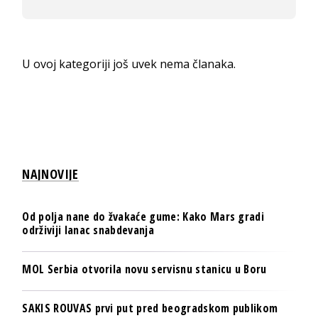
U ovoj kategoriji još uvek nema članaka.
NAJNOVIJE
Od polja nane do žvakaće gume: Kako Mars gradi
održiviji lanac snabdevanja
MOL Serbia otvorila novu servisnu stanicu u Boru
SAKIS ROUVAS prvi put pred beogradskom publikom