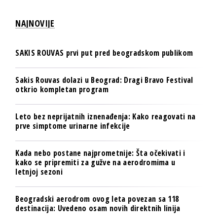
NAJNOVIJE
SAKIS ROUVAS prvi put pred beogradskom publikom
Sakis Rouvas dolazi u Beograd: Dragi Bravo Festival
otkrio kompletan program
Leto bez neprijatnih iznenađenja: Kako reagovati na
prve simptome urinarne infekcije
Kada nebo postane najprometnije: Šta očekivati i
kako se pripremiti za gužve na aerodromima u
letnjoj sezoni
Beogradski aerodrom ovog leta povezan sa 118
destinacija: Uvedeno osam novih direktnih linija