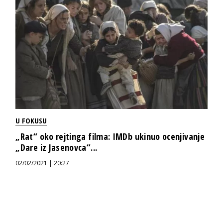
U FOKUSU
„Rat“ oko rejtinga filma: IMDb ukinuo ocenjivanje
„Dare iz Jasenovca“...
02/02/2021 | 20:27