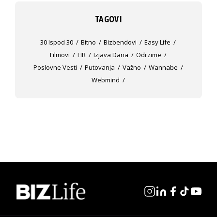
TAGOVI
30 Ispod 30
Bitno
Bizbendovi
Easy Life
Filmovi
HR
Izjava Dana
Odrzime
Poslovne Vesti
Putovanja
Važno
Wannabe
Webmind