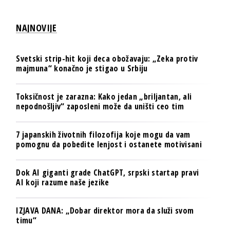
NAJNOVIJE
Svetski strip-hit koji deca obožavaju: „Zeka protiv
majmuna“ konačno je stigao u Srbiju
Toksičnost je zarazna: Kako jedan „briljantan, ali
nepodnošljiv“ zaposleni može da uništi ceo tim
7 japanskih životnih filozofija koje mogu da vam
pomognu da pobedite lenjost i ostanete motivisani
Dok AI giganti grade ChatGPT, srpski startap pravi
AI koji razume naše jezike
IZJAVA DANA: „Dobar direktor mora da služi svom
timu“