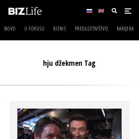
NOVO
U FOKUSU
BIZNIS
PREDUZETNIŠTVO
KARIJERA
hju džekmen Tag