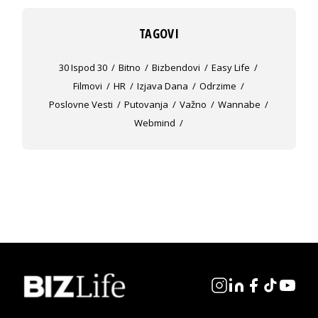
TAGOVI
30 Ispod 30
Bitno
Bizbendovi
Easy Life
Filmovi
HR
Izjava Dana
Odrzime
Poslovne Vesti
Putovanja
Važno
Wannabe
Webmind