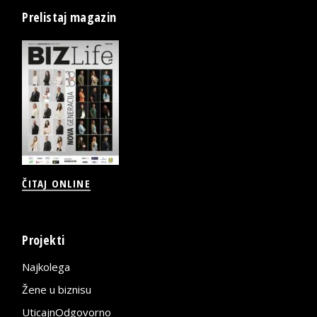
Prelistaj magazin
ČITAJ ONLINE
Projekti
Najkolega
Žene u biznisu
UticajnOdgovorno