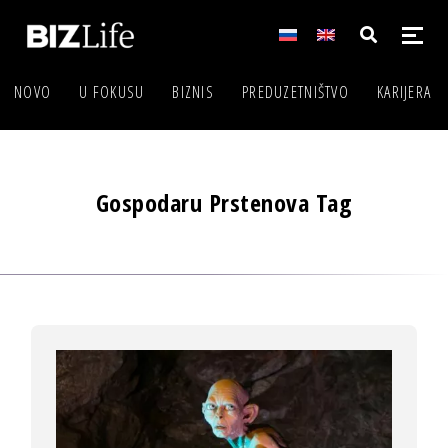
NOVO
U FOKUSU
BIZNIS
PREDUZETNIŠTVO
KARIJERA
Gospodaru Prstenova Tag