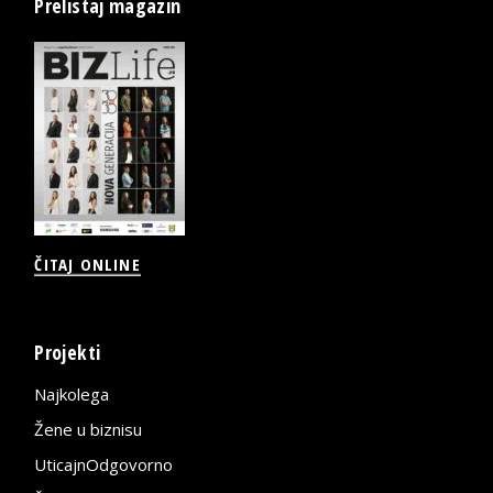
Prelistaj magazin
ČITAJ ONLINE
Projekti
Najkolega
Žene u biznisu
UticajnOdgovorno