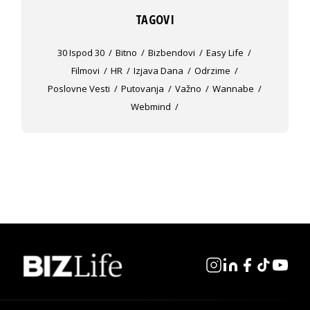
TAGOVI
30 Ispod 30
Bitno
Bizbendovi
Easy Life
Filmovi
HR
Izjava Dana
Odrzime
Poslovne Vesti
Putovanja
Važno
Wannabe
Webmind