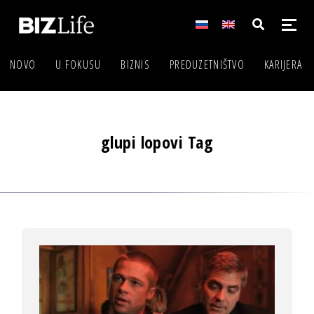
NOVO
U FOKUSU
BIZNIS
PREDUZETNIŠTVO
KARIJERA
glupi lopovi Tag