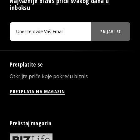
Najvažnije biznis priče svakog dana u
inboksu
PRIJAVI SE
Pretplatite se
Otkrijte priče koje pokreću biznis
PRETPLATA NA MAGAZIN
Prelistaj magazin