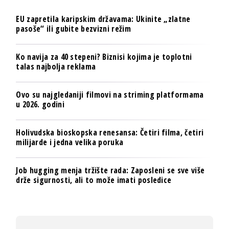
EU zapretila karipskim državama: Ukinite „zlatne
pasoše“ ili gubite bezvizni režim
Ko navija za 40 stepeni? Biznisi kojima je toplotni
talas najbolja reklama
Ovo su najgledaniji filmovi na striming platformama
u 2026. godini
Holivudska bioskopska renesansa: Četiri filma, četiri
milijarde i jedna velika poruka
Job hugging menja tržište rada: Zaposleni se sve više
drže sigurnosti, ali to može imati posledice