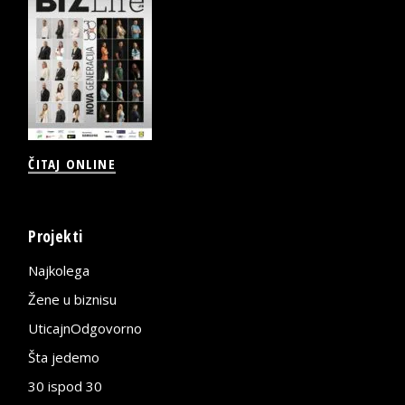
ČITAJ ONLINE
Projekti
Najkolega
Žene u biznisu
UticajnOdgovorno
Šta jedemo
30 ispod 30