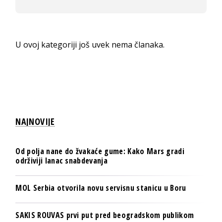
U ovoj kategoriji još uvek nema članaka.
NAJNOVIJE
Od polja nane do žvakaće gume: Kako Mars gradi
održiviji lanac snabdevanja
MOL Serbia otvorila novu servisnu stanicu u Boru
SAKIS ROUVAS prvi put pred beogradskom publikom