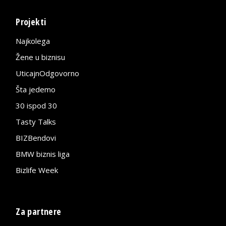
Projekti
Najkolega
Žene u biznisu
UticajnOdgovorno
Šta jedemo
30 ispod 30
Tasty Talks
BIZBendovi
BMW biznis liga
Bizlife Week
Za partnere