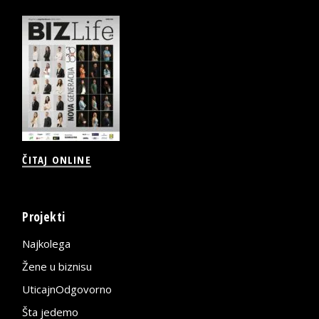
ČITAJ ONLINE
Projekti
Najkolega
Žene u biznisu
UticajnOdgovorno
Šta jedemo