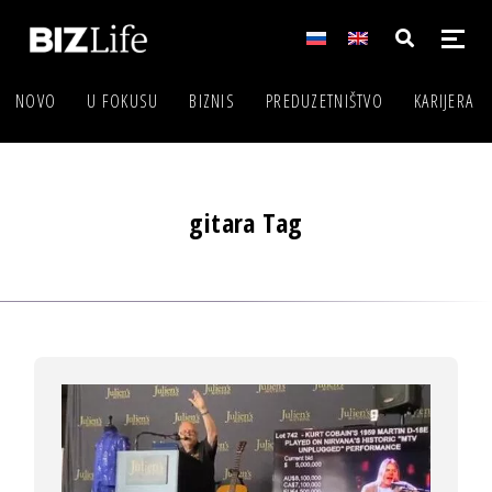
NOVO
U FOKUSU
BIZNIS
PREDUZETNIŠTVO
KARIJERA
gitara Tag