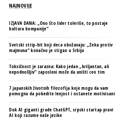
NAJNOVIJE
IZJAVA DANA: „Ono što lider toleriše, to postaje
kultura kompanije“
Svetski strip-hit koji deca obožavaju: „Zeka protiv
majmuna“ konačno je stigao u Srbiju
Toksičnost je zarazna: Kako jedan „briljantan, ali
nepodnošljiv“ zaposleni može da uništi ceo tim
7 japanskih životnih filozofija koje mogu da vam
pomognu da pobedite lenjost i ostanete motivisani
Dok AI giganti grade ChatGPT, srpski startap pravi
AI koji razume naše jezike