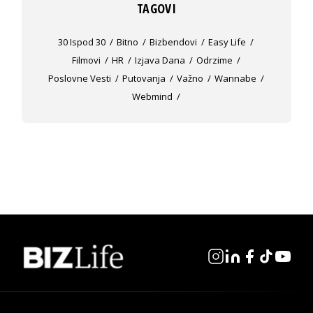
TAGOVI
30 Ispod 30
Bitno
Bizbendovi
Easy Life
Filmovi
HR
Izjava Dana
Odrzime
Poslovne Vesti
Putovanja
Važno
Wannabe
Webmind