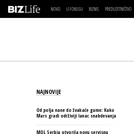
NOVO
U FOKUSU
BIZNIS
PREDUZETNIŠTVO
IZJAVA DANA
BIZNIS SCENA
VIDEO
REAL ESTATE
IZJAVA DANA
BIZNIS SCENA
BREND I KOMUNIKACI
VIDEO
REAL ESTATE
ESG & ENERGY
BREND I KOMUNIKACI
BANKE
ESG & ENERGY
OSIGURANJE
BANKE
TECH I AI
OSIGURANJE
BIZNIS & SPORT
NAJNOVIJE
TECH I AI
PULS REGIONA
BIZNIS & SPORT
NOVO NA RAFU
Od polja nane do žvakaće gume: Kako
PULS REGIONA
Mars gradi održiviji lanac snabdevanja
NOVO NA RAFU
MOL Serbia otvorila novu servisnu