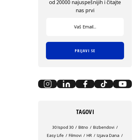
od 20000 najuspešnijih i čitajte
nas prvi
PRIJAVI SE
TAGOVI
30 Ispod 30
Bitno
Bizbendovi
Easy Life
Filmovi
HR
Izjava Dana