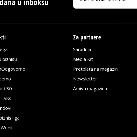
 dana u inboksu
kti
Za partnere
lega
Saradnja
 biznisu
Media Kit
jnOdgovorno
Pretplata na magazin
edemo
Newsletter
pod 30
Arhiva magazina
 Talks
ndovi
znis liga
e Week