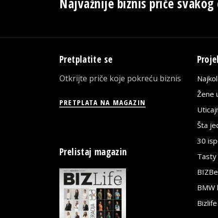
Najvažnije biznis priče svakog
Pretplatite se
Proje
Otkrijte priče koje pokreću biznis
Najko
Žene u
PRETPLATA NA MAGAZIN
Utica
Šta j
30 is
Prelistaj magazin
Tasty
BIZBe
BMW bi
Bizlif