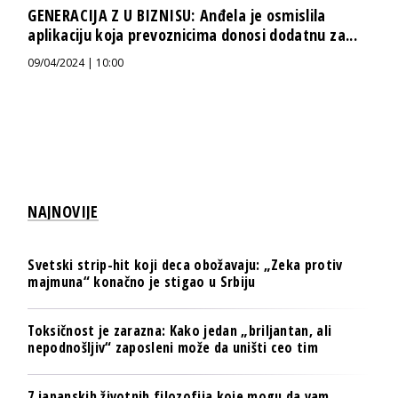
GENERACIJA Z U BIZNISU: Anđela je osmislila
aplikaciju koja prevoznicima donosi dodatnu za...
09/04/2024 | 10:00
NAJNOVIJE
Svetski strip-hit koji deca obožavaju: „Zeka protiv
majmuna“ konačno je stigao u Srbiju
Toksičnost je zarazna: Kako jedan „briljantan, ali
nepodnošljiv“ zaposleni može da uništi ceo tim
7 japanskih životnih filozofija koje mogu da vam