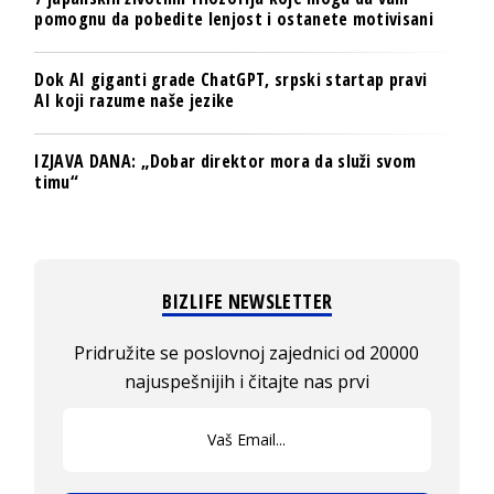
pomognu da pobedite lenjost i ostanete motivisani
Dok AI giganti grade ChatGPT, srpski startap pravi
AI koji razume naše jezike
IZJAVA DANA: „Dobar direktor mora da služi svom
timu“
BIZLIFE NEWSLETTER
Pridružite se poslovnoj zajednici od 20000
najuspešnijih i čitajte nas prvi