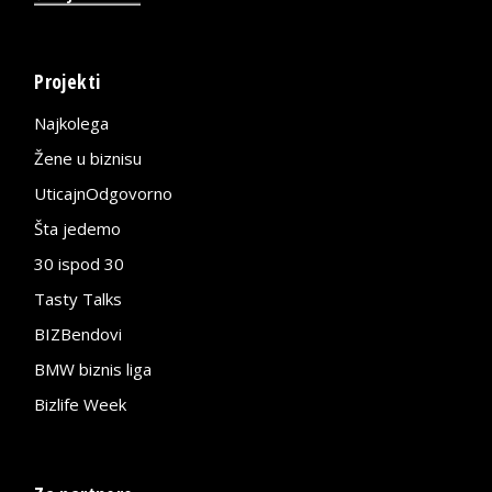
Projekti
Najkolega
Žene u biznisu
UticajnOdgovorno
Šta jedemo
30 ispod 30
Tasty Talks
BIZBendovi
BMW biznis liga
Bizlife Week