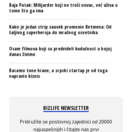
Baja Patak: Milijarder koji ne troši novac, već uživa u
tome što ga ima
Kako je jedan strip zauvek promenio Betmena: Od
šaljivog superheroja do mračnog osvetnika
Osam filmova koji su predvideli budućnost u kojoj
danas živimo
Bacamo tone hrane, a srpski startap je od toga
napravio biznis
BIZLIFE NEWSLETTER
Pridružite se poslovnoj zajednici od 20000
najuspešnijih i čitajte nas prvi