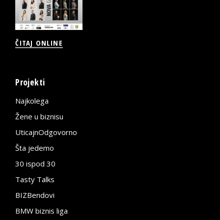
ČITAJ ONLINE
Projekti
Najkolega
Žene u biznisu
UticajnOdgovorno
Šta jedemo
30 ispod 30
Tasty Talks
BIZBendovi
BMW biznis liga