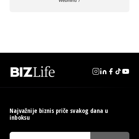
Webmind
Najvažnije biznis priče svakog dana u
inboksu