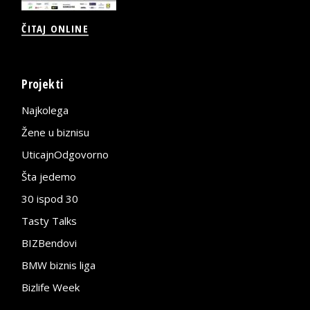
ČITAJ ONLINE
Projekti
Najkolega
Žene u biznisu
UticajnOdgovorno
Šta jedemo
30 ispod 30
Tasty Talks
BIZBendovi
BMW biznis liga
Bizlife Week