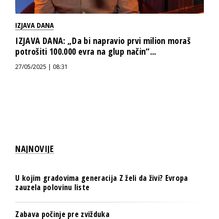
IZJAVA DANA
IZJAVA DANA: „Da bi napravio prvi milion moraš
potrošiti 100.000 evra na glup način“...
27/05/2025 | 08:31
NAJNOVIJE
U kojim gradovima generacija Z želi da živi? Evropa
zauzela polovinu liste
Zabava počinje pre zvižduka