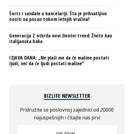
Šorts i sandale u kancelariji: Šta je prihvatljivo
nositi na posao tokom letnjih vrućina?
Generacija Z otkrila novi životni trend: Živite kao
italijanska baka
IZJAVA DANA: „Ne plaši me da će mašine postati
ljudi, već da će ljudi postati mašine“
BIZLIFE NEWSLETTER
Pridružite se poslovnoj zajednici od 20000
najuspešnijih i čitajte nas prvi