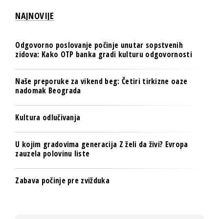
NAJNOVIJE
Odgovorno poslovanje počinje unutar sopstvenih
zidova: Kako OTP banka gradi kulturu odgovornosti
Naše preporuke za vikend beg: Četiri tirkizne oaze
nadomak Beograda
Kultura odlučivanja
U kojim gradovima generacija Z želi da živi? Evropa
zauzela polovinu liste
Zabava počinje pre zvižduka