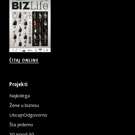
ČITAJ ONLINE
Projekti
Najkolega
Žene u biznisu
UticajnOdgovorno
Šta jedemo
30 ispod 30