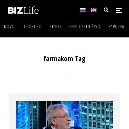
NOVO
U FOKUSU
BIZNIS
PREDUZETNIŠTVO
KARIJERA
farmakom Tag