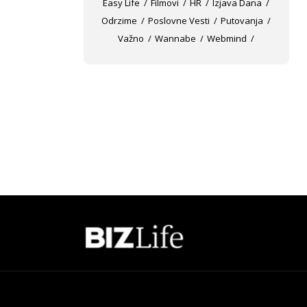
Easy Life
Filmovi
HR
Izjava Dana
Odrzime
Poslovne Vesti
Putovanja
Važno
Wannabe
Webmind