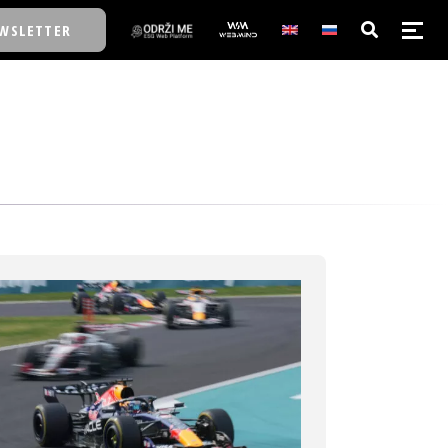
WSLETTER
E/SCHOOL
E/SCHOOL
A
A