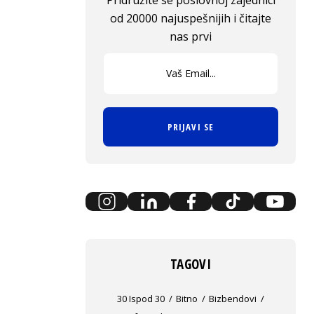
Pridružite se poslovnoj zajednici
od 20000 najuspešnijih i čitajte
nas prvi
PRIJAVI SE
TAGOVI
30 Ispod 30
Bitno
Bizbendovi