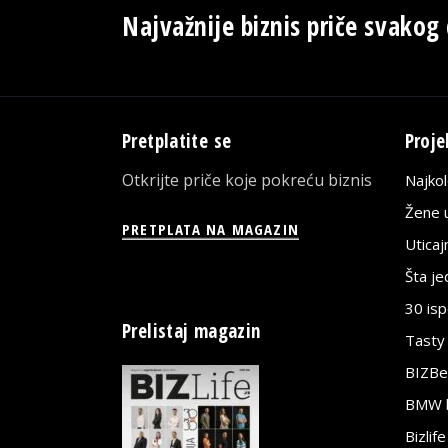
Najvažnije biznis priče svakog
Pretplatite se
Proje
Otkrijte priče koje pokreću biznis
Najko
Žene u
PRETPLATA NA MAGAZIN
Utica
Šta j
30 is
Prelistaj magazin
Tasty
BIZBe
BMW bi
Bizlif