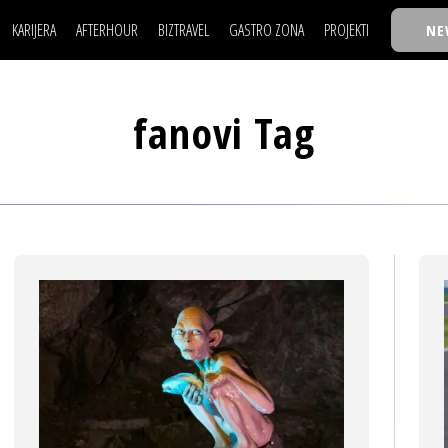
KARIJERA
AFTERHOUR
BIZTRAVEL
GASTRO ZONA
PROJEKTI
NE
POSAO
FILM I SCENA
NAJKOLEGA
LJUDI (HR)
KNJIGE
TASTY TALKS
POSAO
FILM I SCENA
NAJKOLEGA
JE
MOJ UGAO
AUTO SVET
30 ISPOD 30
fanovi Tag
LJUDI (HR)
KNJIGE
TASTY TALKS
USAVRŠAVANJE
STIL
BACK TO OFFIC
JE
MOJ UGAO
AUTO SVET
30 ISPOD 30
KNOW-HOW
WELLBEING
BIZBENDOVI
USAVRŠAVANJE
STIL
BACK TO OFFIC
BIZKOLEGIJUM
KNOW-HOW
WELLBEING
BIZBENDOVI
BMW BIZNIS LIG
BIZKOLEGIJUM
BIZLIFE WEEK
BMW BIZNIS LIG
IZJAVA GODINE
BIZLIFE WEEK
IZJAVA GODINE