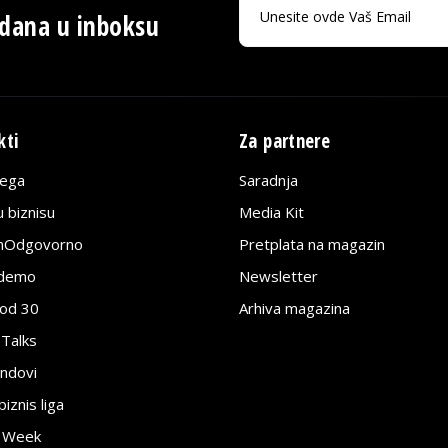
 dana u inboksu
kti
Za partnere
lega
Saradnja
 biznisu
Media Kit
jnOdgovorno
Pretplata na magazin
edemo
Newsletter
pod 30
Arhiva magazina
 Talks
ndovi
znis liga
e Week