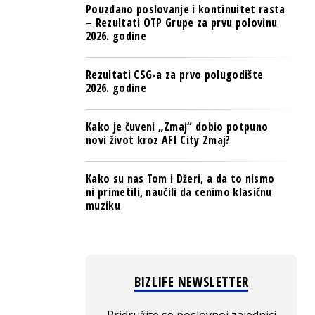
Pouzdano poslovanje i kontinuitet rasta
– Rezultati OTP Grupe za prvu polovinu
2026. godine
Rezultati CSG-a za prvo polugodište
2026. godine
Kako je čuveni „Zmaj“ dobio potpuno
novi život kroz AFI City Zmaj?
Kako su nas Tom i Džeri, a da to nismo
ni primetili, naučili da cenimo klasičnu
muziku
BIZLIFE NEWSLETTER