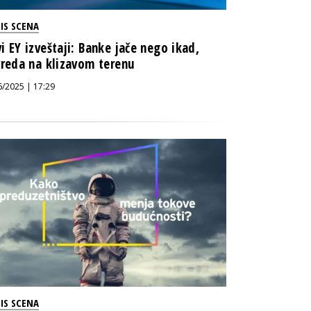
IS SCENA
i EY izveštaji: Banke jače nego ikad,
vreda na klizavom terenu
6/2025 | 17:29
IS SCENA