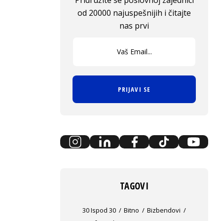
Pridružite se poslovnoj zajednici
od 20000 najuspešnijih i čitajte
nas prvi
PRIJAVI SE
TAGOVI
30 Ispod 30
Bitno
Bizbendovi