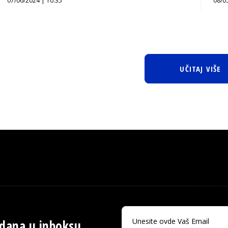
07/06/2024 | 10:35
08/0
UČITAJ VIŠE
 dana u inboksu