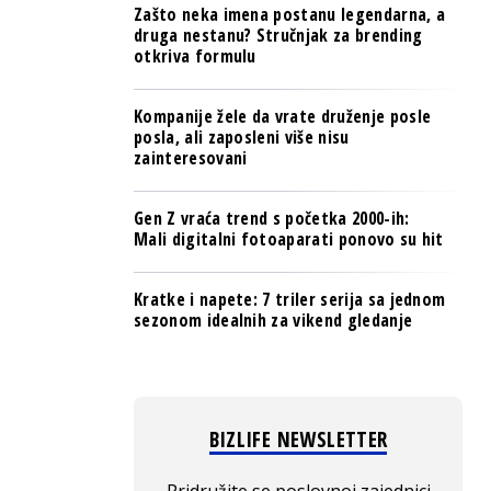
Zašto neka imena postanu legendarna, a
druga nestanu? Stručnjak za brending
otkriva formulu
Kompanije žele da vrate druženje posle
posla, ali zaposleni više nisu
zainteresovani
Gen Z vraća trend s početka 2000-ih:
Mali digitalni fotoaparati ponovo su hit
Kratke i napete: 7 triler serija sa jednom
sezonom idealnih za vikend gledanje
BIZLIFE NEWSLETTER