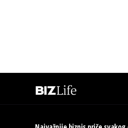
Najvažnije biznis priče svakog