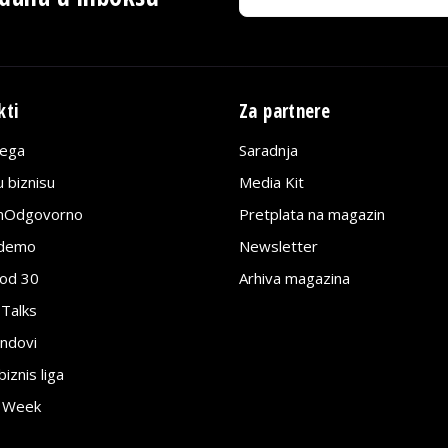
kti
Za partnere
lega
Saradnja
 biznisu
Media Kit
jnOdgovorno
Pretplata na magazin
edemo
Newsletter
pod 30
Arhiva magazina
 Talks
ndovi
znis liga
e Week