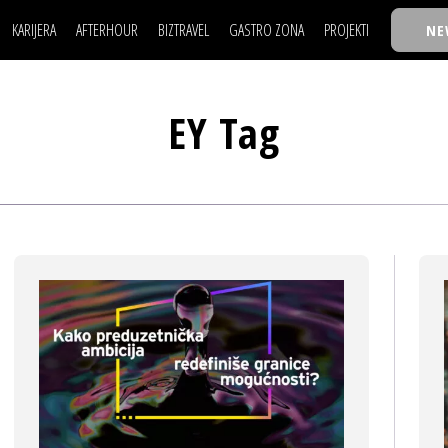
KARIJERA
AFTERHOUR
BIZTRAVEL
GASTRO ZONA
PROJEKTI
NE
POSAO
FILM I SCENA
NAJKOLEGA
LJUDI (HR)
KNJIGE
TASTY TALKS
POSAO
FILM I SCENA
NAJKOLEGA
JE
MOJ UGAO
AUTO SVET
30 ISPOD 30
EY Tag
LJUDI (HR)
KNJIGE
TASTY TALKS
USAVRŠAVANJE
STIL
BACK TO OFFICE/SCHOOL
JE
MOJ UGAO
AUTO SVET
30 ISPOD 30
KNOW-HOW
WELLBEING
BIZBENDOVI
USAVRŠAVANJE
STIL
BACK TO OFFICE/SCHOOL
BIZKOLEGIJUM
KNOW-HOW
WELLBEING
BIZBENDOVI
BMW BIZNIS LIGA
BIZKOLEGIJUM
BIZLIFE WEEK
BMW BIZNIS LIGA
IZJAVA GODINE
BIZLIFE WEEK
IZJAVA GODINE