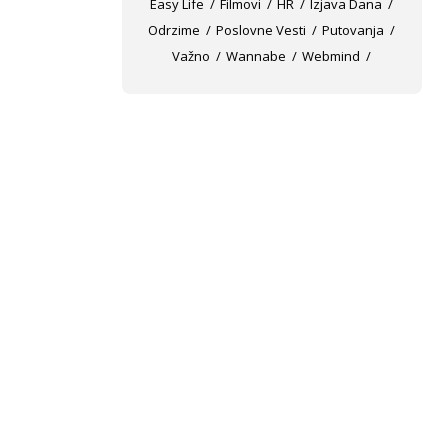
Easy Life
Filmovi
HR
Izjava Dana
Odrzime
Poslovne Vesti
Putovanja
Važno
Wannabe
Webmind