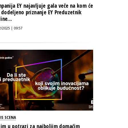
panija EY najavljuje gala veče na kom će
i dodeljeno priznanje EY Preduzetnik
ine...
2/2025 | 09:57
IS SCENA
tim u potrazi za najboljim domaćim