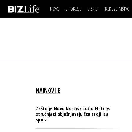
NOVO
U FOKUSU
BIZNIS
PREDUZETNIŠTVO
IZJAVA DANA
BIZNIS SCENA
VIDEO
REAL ESTATE
IZJAVA DANA
BIZNIS SCENA
BREND I KOMUNIKACI
VIDEO
REAL ESTATE
ESG & ENERGY
BREND I KOMUNIKACI
BANKE
ESG & ENERGY
OSIGURANJE
BANKE
TECH I AI
OSIGURANJE
BIZNIS & SPORT
NAJNOVIJE
TECH I AI
PULS REGIONA
BIZNIS & SPORT
NOVO NA RAFU
Zašto je Novo Nordisk tužio Eli Lilly:
PULS REGIONA
stručnjaci objašnjavaju šta stoji iza
spora
NOVO NA RAFU