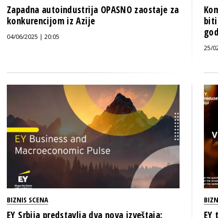
Zapadna autoindustrija OPASNO zaostaje za
Kom
konkurencijom iz Azije
bit
god
04/06/2025 | 20:05
25/0
BIZNIS SCENA
BIZN
EY Srbija predstavlja dva nova izveštaja:
EY 