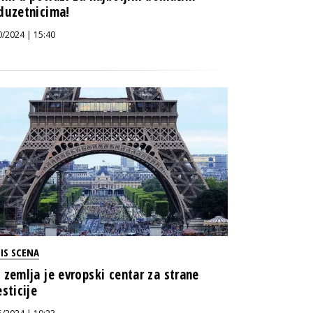
duzetnicima!
0/2024 | 15:40
IS SCENA
 zemlja je evropski centar za strane
esticije