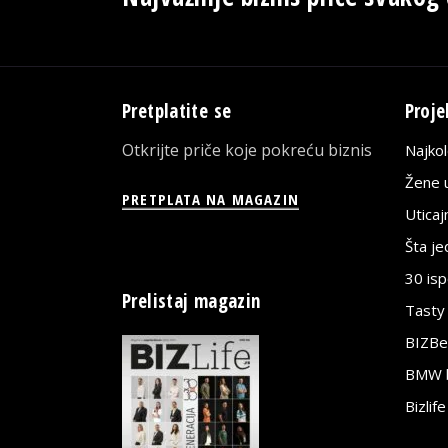
Pretplatite se
Proje
Otkrijte priče koje pokreću biznis
Najko
Žene u
PRETPLATA NA MAGAZIN
Utica
Šta j
30 is
Prelistaj magazin
Tasty
BIZBe
BMW bi
Bizlif