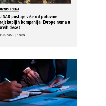
BIZNIS SCENA
U SAD posluje više od polovine
najskupljih kompanija: Evrope nema u
prvih deset
06/07/2025 | 10:00