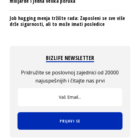
milijarde i jedna velika poruka
Job hugging menja tržište rada: Zaposleni se sve više
drže sigurnosti, ali to može imati posledice
BIZLIFE NEWSLETTER
Pridružite se poslovnoj zajednici od 20000
najuspešnijih i čitajte nas prvi
PRIJAVI SE