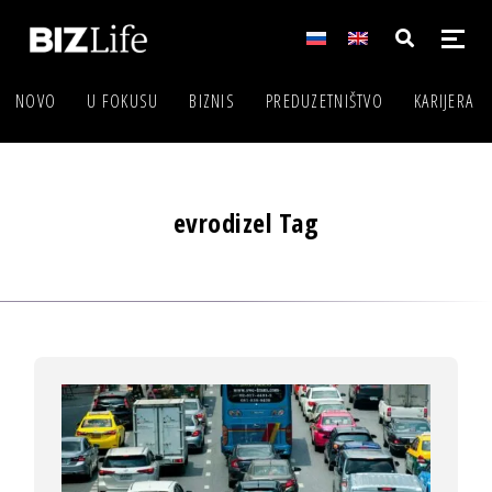
NOVO
U FOKUSU
BIZNIS
PREDUZETNIŠTVO
KARIJERA
evrodizel Tag