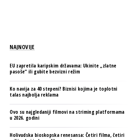
NAJNOVIJE
EU zapretila karipskim državama: Ukinite „zlatne
pasoše“ ili gubite bezvizni režim
Ko navija za 40 stepeni? Biznisi kojima je toplotni
talas najbolja reklama
Ovo su najgledaniji filmovi na striming platformama
u 2026. godini
Holivudska bioskopska renesansa: Četiri filma, četiri