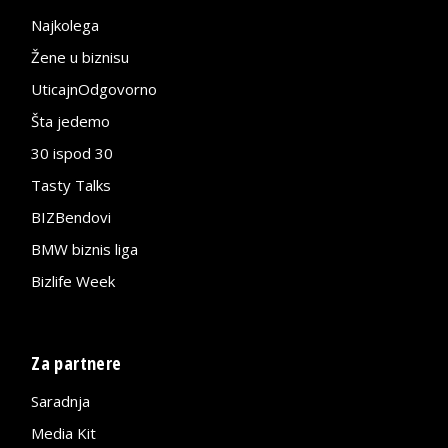
Najkolega
Žene u biznisu
UticajnOdgovorno
Šta jedemo
30 ispod 30
Tasty Talks
BIZBendovi
BMW biznis liga
Bizlife Week
Za partnere
Saradnja
Media Kit