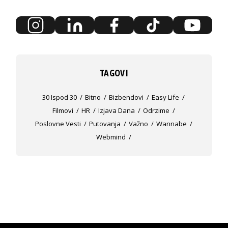
TAGOVI
30 Ispod 30
Bitno
Bizbendovi
Easy Life
Filmovi
HR
Izjava Dana
Odrzime
Poslovne Vesti
Putovanja
Važno
Wannabe
Webmind