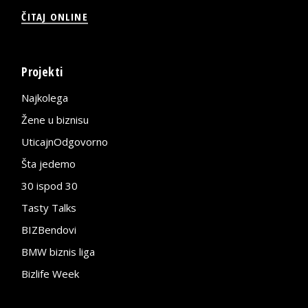
ČITAJ ONLINE
Projekti
Najkolega
Žene u biznisu
UticajnOdgovorno
Šta jedemo
30 ispod 30
Tasty Talks
BIZBendovi
BMW biznis liga
Bizlife Week