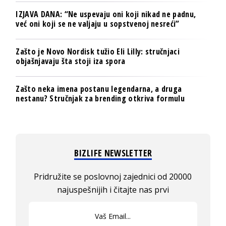
IZJAVA DANA: “Ne uspevaju oni koji nikad ne padnu,
već oni koji se ne valjaju u sopstvenoj nesreći”
Zašto je Novo Nordisk tužio Eli Lilly: stručnjaci
objašnjavaju šta stoji iza spora
Zašto neka imena postanu legendarna, a druga
nestanu? Stručnjak za brending otkriva formulu
BIZLIFE NEWSLETTER
Pridružite se poslovnoj zajednici od 20000
najuspešnijih i čitajte nas prvi