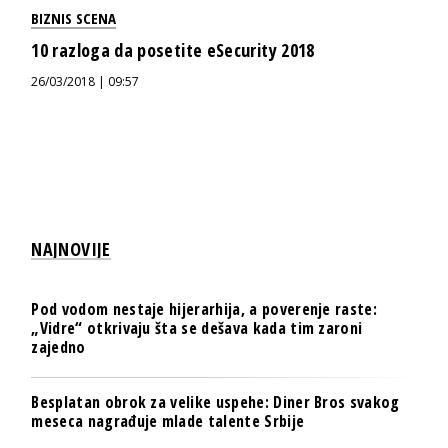
BIZNIS SCENA
10 razloga da posetite eSecurity 2018
26/03/2018 | 09:57
NAJNOVIJE
Pod vodom nestaje hijerarhija, a poverenje raste:
„Vidre“ otkrivaju šta se dešava kada tim zaroni
zajedno
Besplatan obrok za velike uspehe: Diner Bros svakog
meseca nagrađuje mlade talente Srbije