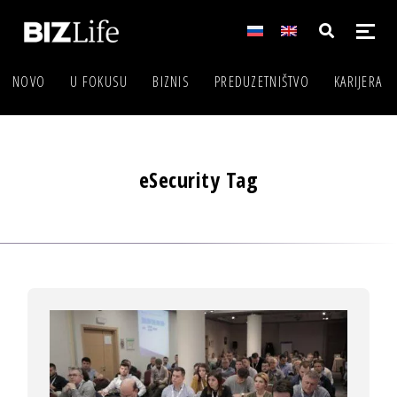
NOVO
U FOKUSU
BIZNIS
PREDUZETNIŠTVO
KARIJERA
eSecurity Tag