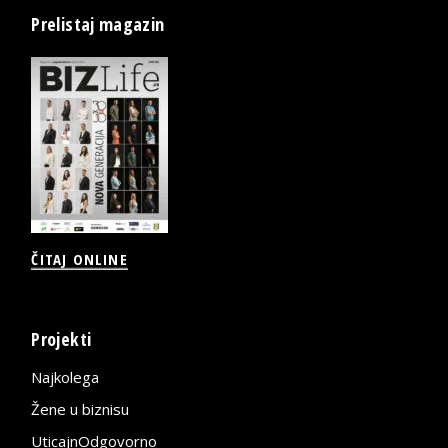
Prelistaj magazin
ČITAJ ONLINE
Projekti
Najkolega
Žene u biznisu
UticajnOdgovorno