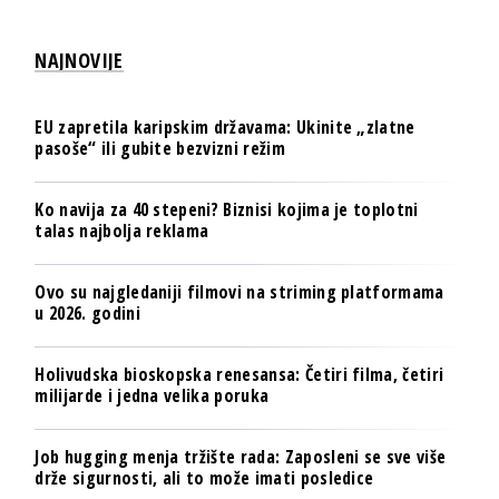
NAJNOVIJE
EU zapretila karipskim državama: Ukinite „zlatne
pasoše“ ili gubite bezvizni režim
Ko navija za 40 stepeni? Biznisi kojima je toplotni
talas najbolja reklama
Ovo su najgledaniji filmovi na striming platformama
u 2026. godini
Holivudska bioskopska renesansa: Četiri filma, četiri
milijarde i jedna velika poruka
Job hugging menja tržište rada: Zaposleni se sve više
drže sigurnosti, ali to može imati posledice