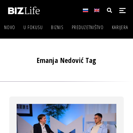
NOVO
U FOKUSU
BIZNIS
PREDUZETNIŠTVO
KARIJERA
Emanja Nedović Tag