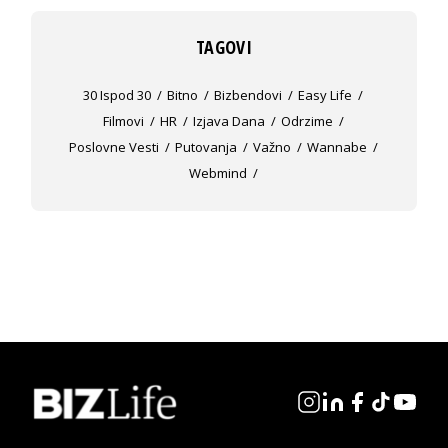
TAGOVI
30 Ispod 30
Bitno
Bizbendovi
Easy Life
Filmovi
HR
Izjava Dana
Odrzime
Poslovne Vesti
Putovanja
Važno
Wannabe
Webmind