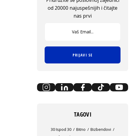
Pridružite se poslovnoj zajednici
od 20000 najuspešnijih i čitajte
nas prvi
PRIJAVI SE
TAGOVI
30 Ispod 30
Bitno
Bizbendovi