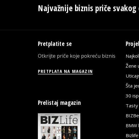
Najvažnije biznis priče svakog
Pretplatite se
Proje
Otkrijte priče koje pokreću biznis
Najko
Žene u
PRETPLATA NA MAGAZIN
Utica
Šta j
30 is
Prelistaj magazin
Tasty
BIZBe
BMW bi
Bizlif