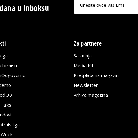
 dana u inboksu
kti
Za partnere
lega
Saradnja
 biznisu
Media Kit
jnOdgovorno
Pretplata na magazin
edemo
Newsletter
pod 30
Arhiva magazina
 Talks
ndovi
znis liga
e Week