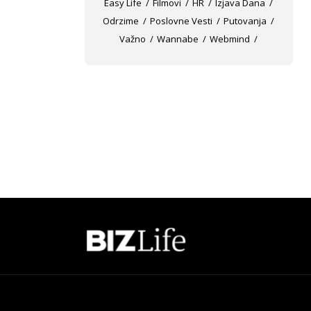
Easy Life
Filmovi
HR
Izjava Dana
Odrzime
Poslovne Vesti
Putovanja
Važno
Wannabe
Webmind