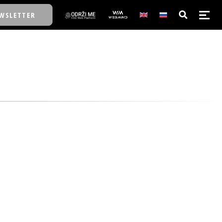
WSLETTER
E/SCHOOL
E/SCHOOL
A
A