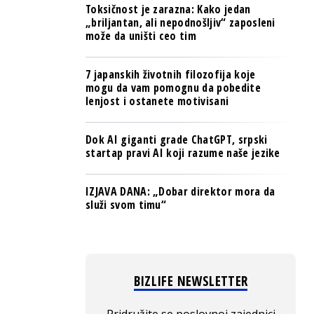
Toksičnost je zarazna: Kako jedan
„briljantan, ali nepodnošljiv“ zaposleni
može da uništi ceo tim
7 japanskih životnih filozofija koje
mogu da vam pomognu da pobedite
lenjost i ostanete motivisani
Dok AI giganti grade ChatGPT, srpski
startap pravi AI koji razume naše jezike
IZJAVA DANA: „Dobar direktor mora da
služi svom timu“
BIZLIFE NEWSLETTER