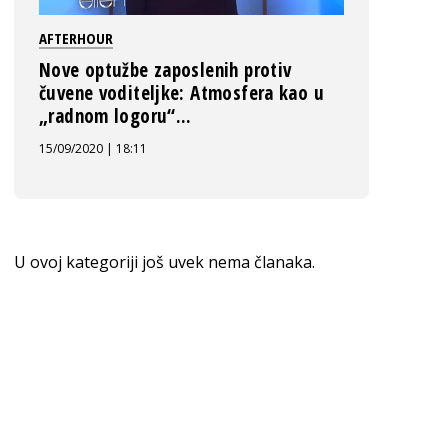
AFTERHOUR
Nove optužbe zaposlenih protiv
čuvene voditeljke: Atmosfera kao u
„radnom logoru“...
15/09/2020 | 18:11
U ovoj kategoriji još uvek nema članaka.