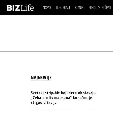
NOVO
U FOKUSU
BIZNIS
PREDUZETNIŠTVO
IZJAVA DANA
BIZNIS SCENA
VIDEO
REAL ESTATE
IZJAVA DANA
BIZNIS SCENA
BREND I KOMUNIKACI
VIDEO
REAL ESTATE
ESG & ENERGY
BREND I KOMUNIKACI
BANKE
ESG & ENERGY
OSIGURANJE
BANKE
TECH I AI
OSIGURANJE
BIZNIS & SPORT
NAJNOVIJE
TECH I AI
PULS REGIONA
BIZNIS & SPORT
NOVO NA RAFU
Svetski strip-hit koji deca obožavaju:
PULS REGIONA
„Zeka protiv majmuna“ konačno je
stigao u Srbiju
NOVO NA RAFU