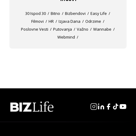
30 Ispod 30
Bitno
Bizbendovi
Easy Life
Filmovi
HR
Izjava Dana
Odrzime
Poslovne Vesti
Putovanja
Važno
Wannabe
Webmind