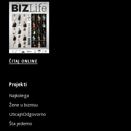
ČITAJ ONLINE
Projekti
Najkolega
Žene u biznisu
UticajnOdgovorno
Šta jedemo