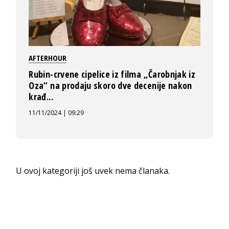
AFTERHOUR
Rubin-crvene cipelice iz filma „Čarobnjak iz
Oza“ na prodaju skoro dve decenije nakon
krađ...
11/11/2024 | 09:29
U ovoj kategoriji još uvek nema članaka.