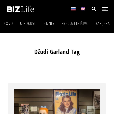
NOVO
U FOKUSU
BIZNIS
PREDUZETNIŠTVO
KARIJERA
Džudi Garland Tag