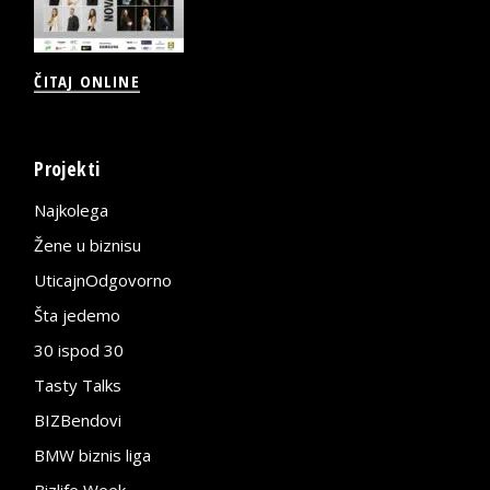
ČITAJ ONLINE
Projekti
Najkolega
Žene u biznisu
UticajnOdgovorno
Šta jedemo
30 ispod 30
Tasty Talks
BIZBendovi
BMW biznis liga
Bizlife Week