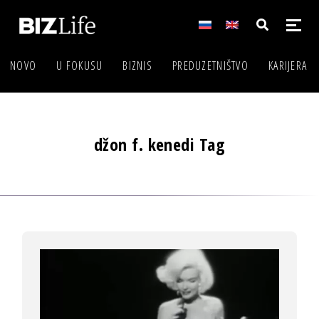
NOVO
U FOKUSU
BIZNIS
PREDUZETNIŠTVO
KARIJERA
džon f. kenedi Tag