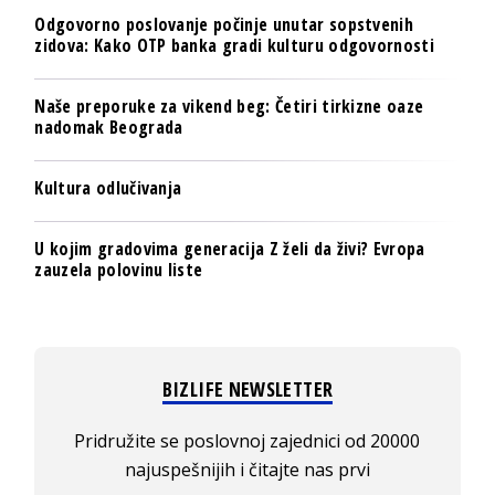
Odgovorno poslovanje počinje unutar sopstvenih
zidova: Kako OTP banka gradi kulturu odgovornosti
Naše preporuke za vikend beg: Četiri tirkizne oaze
nadomak Beograda
Kultura odlučivanja
U kojim gradovima generacija Z želi da živi? Evropa
zauzela polovinu liste
BIZLIFE NEWSLETTER
Pridružite se poslovnoj zajednici od 20000
najuspešnijih i čitajte nas prvi