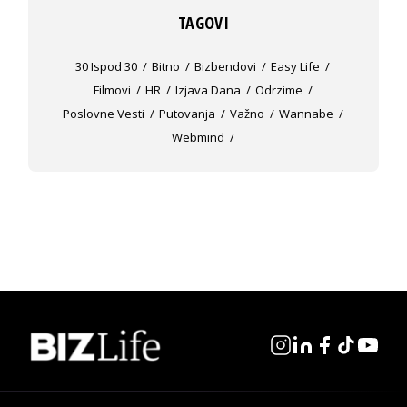
TAGOVI
30 Ispod 30
Bitno
Bizbendovi
Easy Life
Filmovi
HR
Izjava Dana
Odrzime
Poslovne Vesti
Putovanja
Važno
Wannabe
Webmind