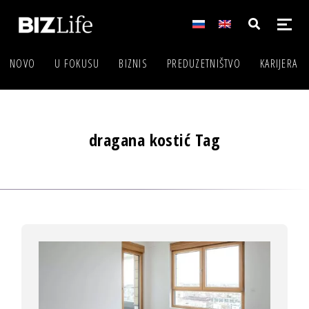
NOVO
U FOKUSU
BIZNIS
PREDUZETNIŠTVO
KARIJERA
dragana kostić Tag