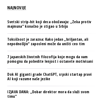
NAJNOVIJE
Svetski strip-hit koji deca obožavaju: „Zeka protiv
majmuna“ konačno je stigao u Srbiju
Toksičnost je zarazna: Kako jedan „briljantan, ali
nepodnošljiv“ zaposleni može da uništi ceo tim
7 japanskih životnih filozofija koje mogu da vam
pomognu da pobedite lenjost i ostanete motivisani
Dok AI giganti grade ChatGPT, srpski startap pravi
AI koji razume naše jezike
IZJAVA DANA: „Dobar direktor mora da služi svom
timu“