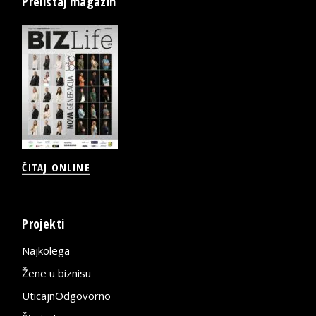
Prelistaj magazin
ČITAJ ONLINE
Projekti
Najkolega
Žene u biznisu
UticajnOdgovorno