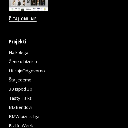
ČITAJ ONLINE
Projekti
Najkolega
Žene u biznisu
UticajnOdgovorno
Šta jedemo
30 ispod 30
Tasty Talks
BIZBendovi
BMW biznis liga
Bizlife Week