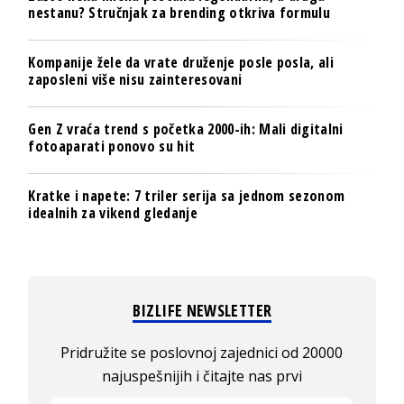
nestanu? Stručnjak za brending otkriva formulu
Kompanije žele da vrate druženje posle posla, ali
zaposleni više nisu zainteresovani
Gen Z vraća trend s početka 2000-ih: Mali digitalni
fotoaparati ponovo su hit
Kratke i napete: 7 triler serija sa jednom sezonom
idealnih za vikend gledanje
BIZLIFE NEWSLETTER
Pridružite se poslovnoj zajednici od 20000
najuspešnijih i čitajte nas prvi