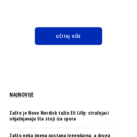
UČITAJ VIŠE
NAJNOVIJE
Zašto je Novo Nordisk tužio Eli Lilly: stručnjaci
objašnjavaju šta stoji iza spora
Zašto neka imena postanu legendarna, a druga