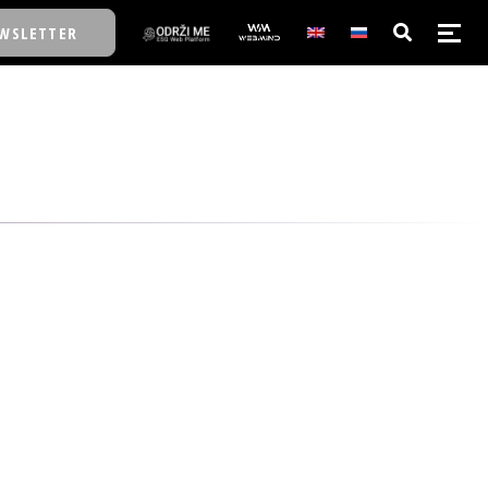
WSLETTER
E/SCHOOL
E/SCHOOL
A
A