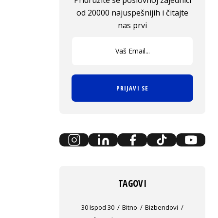
Pridružite se poslovnoj zajednici
od 20000 najuspešnijih i čitajte
nas prvi
PRIJAVI SE
TAGOVI
30 Ispod 30
Bitno
Bizbendovi