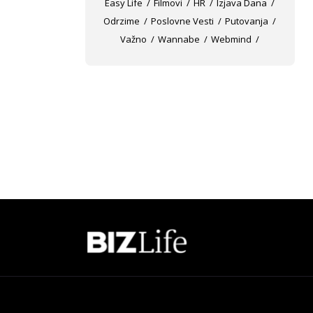
Easy Life
Filmovi
HR
Izjava Dana
Odrzime
Poslovne Vesti
Putovanja
Važno
Wannabe
Webmind