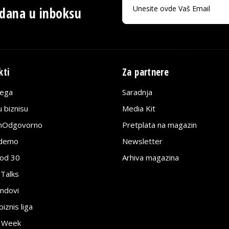
 dana u inboksu
kti
Za partnere
lega
Saradnja
 biznisu
Media Kit
jnOdgovorno
Pretplata na magazin
edemo
Newsletter
pod 30
Arhiva magazina
 Talks
ndovi
znis liga
e Week