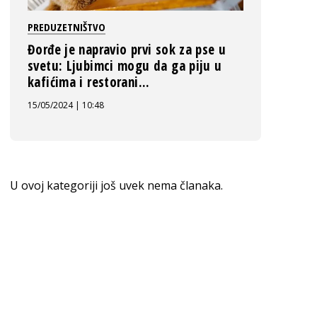
PREDUZETNIŠTVO
Đorđe je napravio prvi sok za pse u
svetu: Ljubimci mogu da ga piju u
kafićima i restorani...
15/05/2024 | 10:48
U ovoj kategoriji još uvek nema članaka.