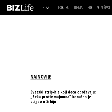
NOVO
U FOKUSU
BIZNIS
PREDUZETNIŠTVO
IZJAVA DANA
BIZNIS SCENA
VIDEO
REAL ESTATE
IZJAVA DANA
BIZNIS SCENA
BREND I KOMUNIKACI
VIDEO
REAL ESTATE
ESG & ENERGY
BREND I KOMUNIKACI
BANKE
ESG & ENERGY
OSIGURANJE
BANKE
TECH I AI
OSIGURANJE
BIZNIS & SPORT
NAJNOVIJE
TECH I AI
PULS REGIONA
BIZNIS & SPORT
NOVO NA RAFU
Svetski strip-hit koji deca obožavaju:
PULS REGIONA
„Zeka protiv majmuna“ konačno je
stigao u Srbiju
NOVO NA RAFU