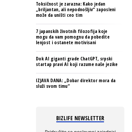
Toksičnost je zarazna: Kako jedan
„briljantan, ali nepodnošljiv“ zaposleni
može da uništi ceo tim
7 japanskih životnih filozofija koje
mogu da vam pomognu da pobedite
lenjost i ostanete motivisani
Dok AI giganti grade ChatGPT, srpski
startap pravi AI koji razume naše jezike
IZJAVA DANA: „Dobar direktor mora da
služi svom timu“
BIZLIFE NEWSLETTER