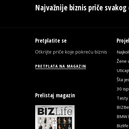
Najvažnije biznis priče svakog
Pretplatite se
Proje
Otkrijte priče koje pokreću biznis
Najko
Žene u
PRETPLATA NA MAGAZIN
Utica
Šta j
30 is
Prelistaj magazin
Tasty
BIZBe
BMW bi
Bizlif