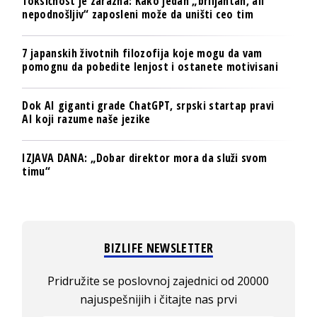
Toksičnost je zarazna: Kako jedan „briljantan, ali
nepodnošljiv“ zaposleni može da uništi ceo tim
7 japanskih životnih filozofija koje mogu da vam
pomognu da pobedite lenjost i ostanete motivisani
Dok AI giganti grade ChatGPT, srpski startap pravi
AI koji razume naše jezike
IZJAVA DANA: „Dobar direktor mora da služi svom
timu“
BIZLIFE NEWSLETTER
Pridružite se poslovnoj zajednici od 20000
najuspešnijih i čitajte nas prvi