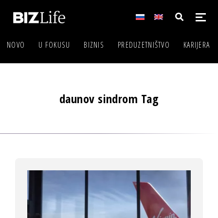
NOVO
U FOKUSU
BIZNIS
PREDUZETNIŠTVO
KARIJERA
daunov sindrom Tag