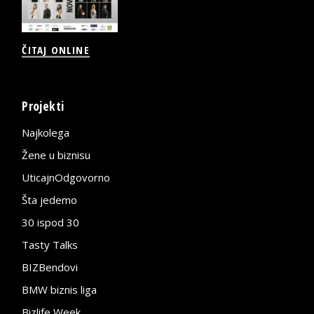
ČITAJ ONLINE
Projekti
Najkolega
Žene u biznisu
UticajnOdgovorno
Šta jedemo
30 ispod 30
Tasty Talks
BIZBendovi
BMW biznis liga
Bizlife Week