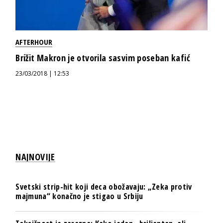
AFTERHOUR
Brižit Makron je otvorila sasvim poseban kafić
23/03/2018 | 12:53
NAJNOVIJE
Svetski strip-hit koji deca obožavaju: „Zeka protiv
majmuna“ konačno je stigao u Srbiju