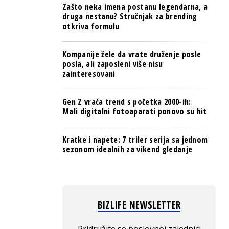
Zašto neka imena postanu legendarna, a
druga nestanu? Stručnjak za brending
otkriva formulu
Kompanije žele da vrate druženje posle
posla, ali zaposleni više nisu
zainteresovani
Gen Z vraća trend s početka 2000-ih:
Mali digitalni fotoaparati ponovo su hit
Kratke i napete: 7 triler serija sa jednom
sezonom idealnih za vikend gledanje
BIZLIFE NEWSLETTER