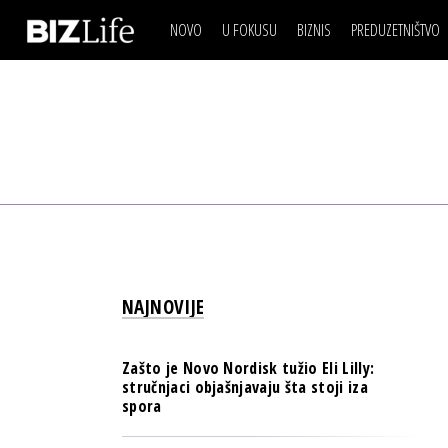
NOVO
U FOKUSU
BIZNIS
PREDUZETNIŠTVO
IZJAVA DANA
BIZNIS SCENA
VIDEO
REAL ESTATE
IZJAVA DANA
BIZNIS SCENA
BREND I KOMUNIKACI
VIDEO
REAL ESTATE
ESG & ENERGY
BREND I KOMUNIKACI
BANKE
ESG & ENERGY
OSIGURANJE
BANKE
TECH I AI
OSIGURANJE
BIZNIS & SPORT
NAJNOVIJE
TECH I AI
PULS REGIONA
BIZNIS & SPORT
NOVO NA RAFU
Zašto je Novo Nordisk tužio Eli Lilly:
PULS REGIONA
stručnjaci objašnjavaju šta stoji iza
spora
NOVO NA RAFU