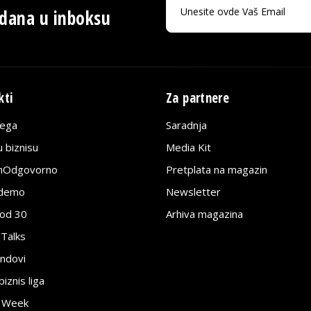
 dana u inboksu
kti
Za partnere
lega
Saradnja
 biznisu
Media Kit
jnOdgovorno
Pretplata na magazin
edemo
Newsletter
pod 30
Arhiva magazina
 Talks
ndovi
znis liga
e Week