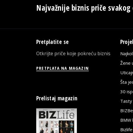
Najvažnije biznis priče svakog
Pretplatite se
Proje
Otkrijte priče koje pokreću biznis
Najko
Žene u
PRETPLATA NA MAGAZIN
Utica
Šta j
30 is
Prelistaj magazin
Tasty
BIZBe
BMW bi
Bizlif