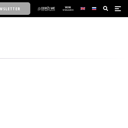
WSLETTER
E/SCHOOL
E/SCHOOL
A
A