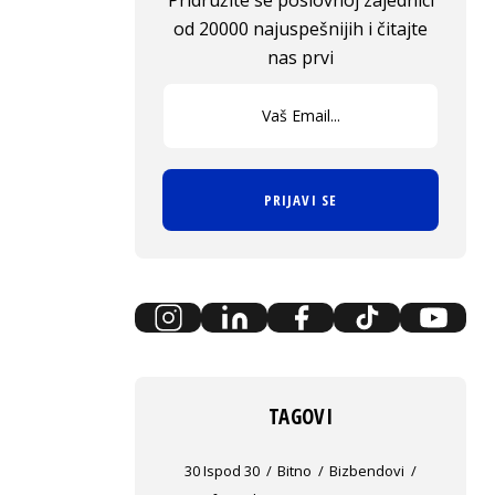
Pridružite se poslovnoj zajednici
od 20000 najuspešnijih i čitajte
nas prvi
PRIJAVI SE
TAGOVI
30 Ispod 30
Bitno
Bizbendovi