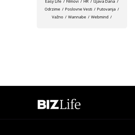
Easy Life
Filmovi
HR
Izjava Dana
Odrzime
Poslovne Vesti
Putovanja
Važno
Wannabe
Webmind