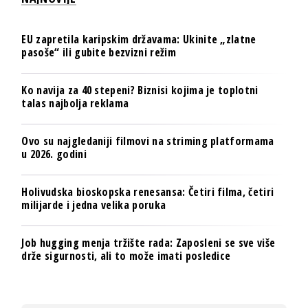
EU zapretila karipskim državama: Ukinite „zlatne
pasoše“ ili gubite bezvizni režim
Ko navija za 40 stepeni? Biznisi kojima je toplotni
talas najbolja reklama
Ovo su najgledaniji filmovi na striming platformama
u 2026. godini
Holivudska bioskopska renesansa: Četiri filma, četiri
milijarde i jedna velika poruka
Job hugging menja tržište rada: Zaposleni se sve više
drže sigurnosti, ali to može imati posledice