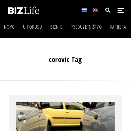
NOVO
U FOKUSU
BIZNIS
PREDUZETNIŠTVO
KARIJERA
corovic Tag