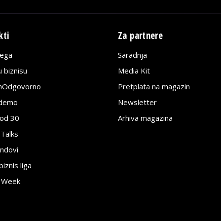
kti
Za partnere
lega
Saradnja
 biznisu
Media Kit
jnOdgovorno
Pretplata na magazin
edemo
Newsletter
pod 30
Arhiva magazina
 Talks
ndovi
znis liga
e Week