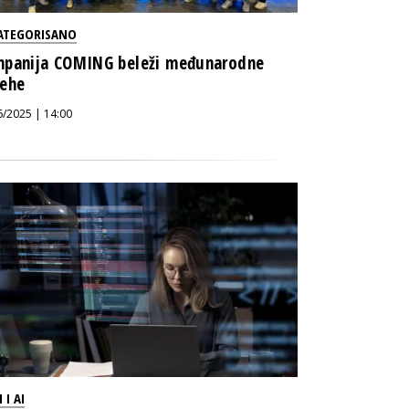
ATEGORISANO
panija COMING beleži međunarodne
ehe
6/2025 | 14:00
 I AI