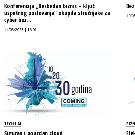
Konferencija „Bezbedan biznis – ključ
Bez
uspešnog poslovanja“ okupila stručnjake za
10/0
cyber bez...
14/05/2025 | 16:01
TECH I AI
BIZN
Siguran i pouzdan cloud
Ele