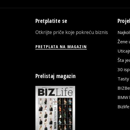
Pretplatite se
Proje
Otkrijte priče koje pokreću biznis
Najko
Žene u
PRETPLATA NA MAGAZIN
Utica
Šta j
30 is
Prelistaj magazin
Tasty
BIZBe
BMW bi
Bizlif