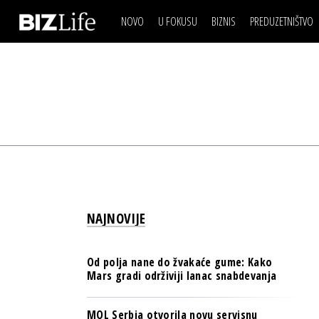
NOVO
U FOKUSU
BIZNIS
PREDUZETNIŠTVO
IZJAVA DANA
BIZNIS SCENA
VIDEO
REAL ESTATE
IZJAVA DANA
BIZNIS SCENA
BREND I KOMUNIKACI
VIDEO
REAL ESTATE
ESG & ENERGY
BREND I KOMUNIKACI
BANKE
ESG & ENERGY
OSIGURANJE
BANKE
TECH I AI
OSIGURANJE
BIZNIS & SPORT
NAJNOVIJE
TECH I AI
PULS REGIONA
BIZNIS & SPORT
NOVO NA RAFU
Od polja nane do žvakaće gume: Kako
PULS REGIONA
Mars gradi održiviji lanac snabdevanja
NOVO NA RAFU
MOL Serbia otvorila novu servisnu