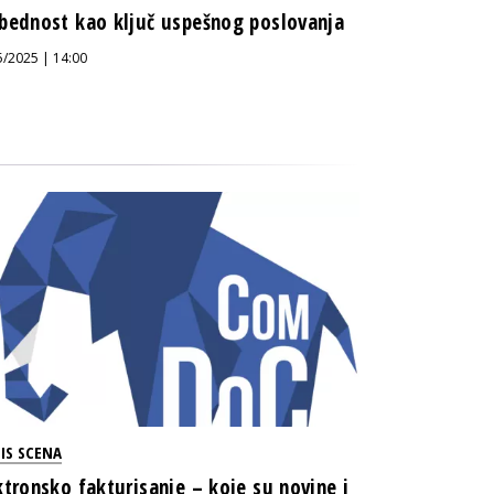
bednost kao ključ uspešnog poslovanja
5/2025 | 14:00
IS SCENA
ktronsko fakturisanje – koje su novine i