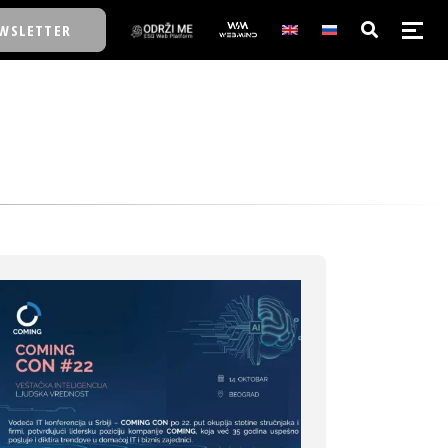
WSLETTER
E/SCHOOL
E/SCHOOL
A
A