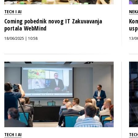
TECH I AI
NEK
Coming pobednik novog IT Zakuvavanja
Kom
portala WebMind
usp
18/06/2025 | 10:58
13/0
TECH I AI
TECH