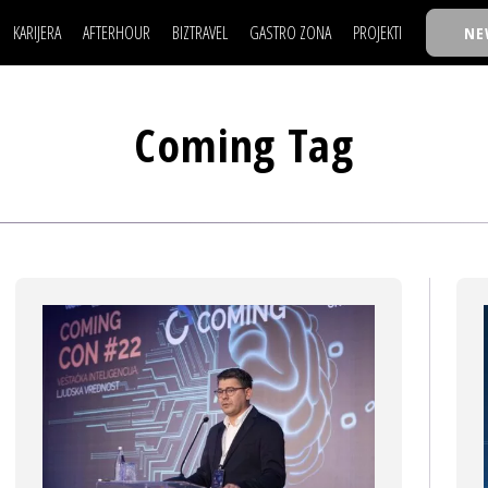
KARIJERA
AFTERHOUR
BIZTRAVEL
GASTRO ZONA
PROJEKTI
NE
POSAO
FILM I SCENA
NAJKOLEGA
LJUDI (HR)
KNJIGE
TASTY TALKS
POSAO
FILM I SCENA
NAJKOLEGA
JE
MOJ UGAO
AUTO SVET
30 ISPOD 30
Coming Tag
LJUDI (HR)
KNJIGE
TASTY TALKS
USAVRŠAVANJE
STIL
BACK TO OFFIC
JE
MOJ UGAO
AUTO SVET
30 ISPOD 30
KNOW-HOW
WELLBEING
BIZBENDOVI
USAVRŠAVANJE
STIL
BACK TO OFFIC
BIZKOLEGIJUM
KNOW-HOW
WELLBEING
BIZBENDOVI
BMW BIZNIS LIG
BIZKOLEGIJUM
BIZLIFE WEEK
BMW BIZNIS LIG
IZJAVA GODINE
BIZLIFE WEEK
IZJAVA GODINE