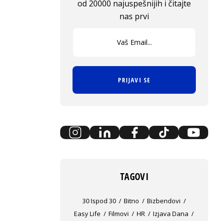
od 20000 najuspešnijih i čitajte
nas prvi
PRIJAVI SE
TAGOVI
30 Ispod 30
Bitno
Bizbendovi
Easy Life
Filmovi
HR
Izjava Dana