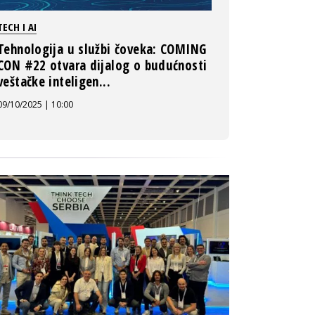
TECH I AI
Tehnologija u službi čoveka: COMING
CON #22 otvara dijalog o budućnosti
veštačke inteligen...
09/10/2025 | 10:00