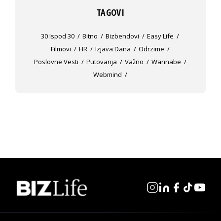
TAGOVI
30 Ispod 30
Bitno
Bizbendovi
Easy Life
Filmovi
HR
Izjava Dana
Odrzime
Poslovne Vesti
Putovanja
Važno
Wannabe
Webmind