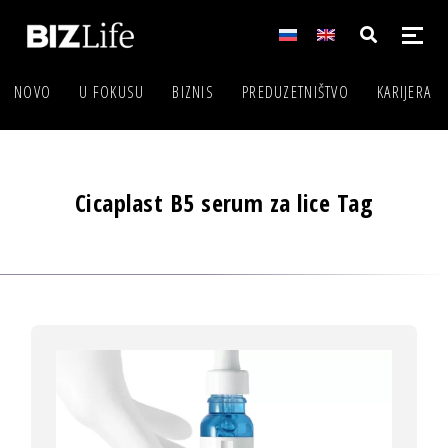
NOVO
U FOKUSU
BIZNIS
PREDUZETNIŠTVO
KARIJERA
Cicaplast B5 serum za lice Tag