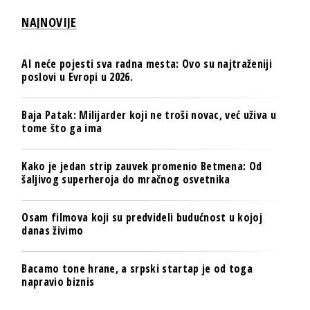
NAJNOVIJE
AI neće pojesti sva radna mesta: Ovo su najtraženiji
poslovi u Evropi u 2026.
Baja Patak: Milijarder koji ne troši novac, već uživa u
tome što ga ima
Kako je jedan strip zauvek promenio Betmena: Od
šaljivog superheroja do mračnog osvetnika
Osam filmova koji su predvideli budućnost u kojoj
danas živimo
Bacamo tone hrane, a srpski startap je od toga
napravio biznis