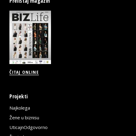
Prelistaj magazin
ČITAJ ONLINE
Projekti
Najkolega
Žene u biznisu
UticajnOdgovorno