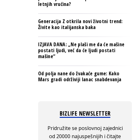
letnjih vrućina?
Generacija Z otkrila novi životni trend:
Živite kao italijanska baka
IZJAVA DANA: „Ne plaši me da će mašine
postati ljudi, već da će ljudi postati
mašine“
Od polja nane do žvakaće gume: Kako
Mars gradi održiviji lanac snabdevanja
BIZLIFE NEWSLETTER
Pridružite se poslovnoj zajednici
od 20000 najuspešnijih i čitajte