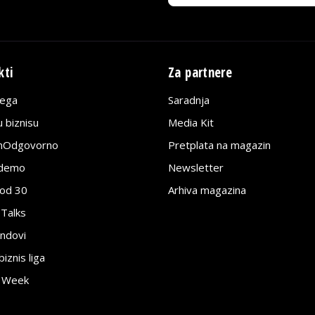
kti
Za partnere
lega
Saradnja
 biznisu
Media Kit
jnOdgovorno
Pretplata na magazin
edemo
Newsletter
pod 30
Arhiva magazina
 Talks
ndovi
znis liga
e Week