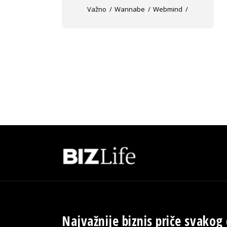
Važno
Wannabe
Webmind
Najvažnije biznis priče svakog