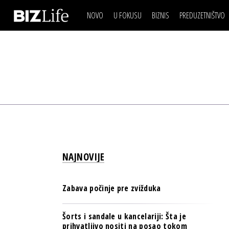
NOVO
U FOKUSU
BIZNIS
PREDUZETNIŠTVO
IZJAVA DANA
BIZNIS SCENA
VIDEO
REAL ESTATE
IZJAVA DANA
BIZNIS SCENA
BREND I KOMUNIKACI
VIDEO
REAL ESTATE
ESG & ENERGY
BREND I KOMUNIKACI
BANKE
ESG & ENERGY
OSIGURANJE
BANKE
TECH I AI
OSIGURANJE
BIZNIS & SPORT
NAJNOVIJE
TECH I AI
PULS REGIONA
BIZNIS & SPORT
NOVO NA RAFU
Zabava počinje pre zvižduka
PULS REGIONA
NOVO NA RAFU
Šorts i sandale u kancelariji: Šta je
prihvatljivo nositi na posao tokom