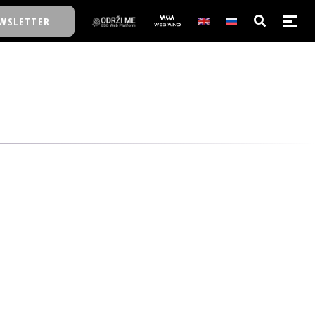
WSLETTER
E/SCHOOL
E/SCHOOL
A
A