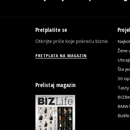
Pretplatite se
Proje
Otkrijte priče koje pokreću biznis
Najko
Žene u
PRETPLATA NA MAGAZIN
Utica
Šta j
30 is
Prelistaj magazin
Tasty
BIZBe
BMW bi
Bizlif